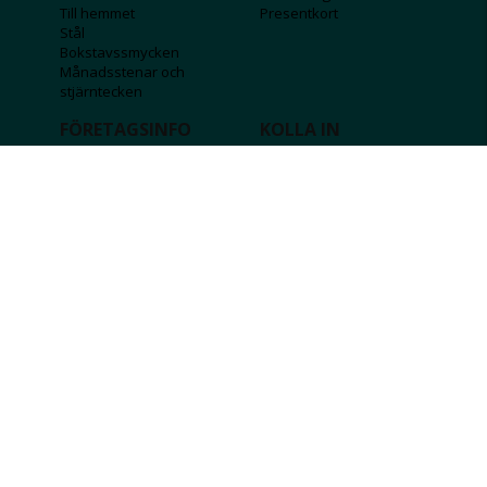
Till hemmet
Presentkort
Stål
Bokstavssmycken
Månadsstenar och
stjärntecken
FÖRETAGSINFO
KOLLA IN
Lediga jobb
Våra tävlingar
Företagskund
Guldlotten
Affiliateinformation
Graverbara produkter
Integritetspolicy
Rosa Bandet
Köpvillkor
Wolt
Tips & råd
Black Friday
Bröllopsmässa
Alla erbjudanden
FÖLJ OSS
MISSA INGA DEALS!