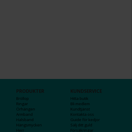
PRODUKTER
KUNDSERVICE
Bröllop
Hitta butik
Ringar
Bli medlem
Örhängen
Kundtjänst
Armband
Kontakta oss
Halsband
Guide för kedjor
Hängsmycken
Sälj ditt guld
Herr
Försäkringar