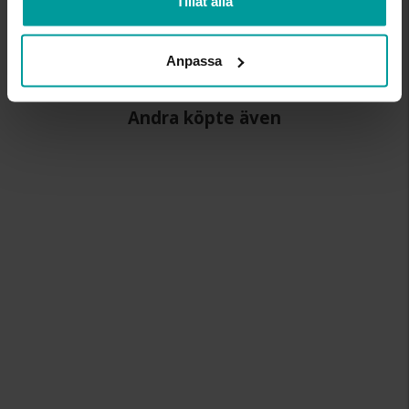
Tillåt alla
MATERIAL
Silver,Rhodinerat
STEN/PÄRLA
Onyx
Anpassa
Andra köpte även