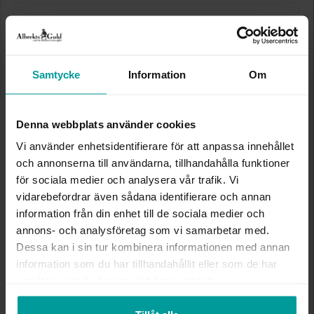
Den här artikeln ingår i följande kampanjer:
Bästsäljare!
Samtycke
Information
Om
Presentinslagning
+
29:-
Lagervara. Leveranstid 2-5 arbetsdagar.
✅ Alltid grymma deals.
✅ Öppet köp i 30 dagar vid onlineköp.
Denna webbplats använder cookies
✅ Fri frakt till ombud vid köp över 500 kr.
Vi använder enhetsidentifierare för att anpassa innehållet
och annonserna till användarna, tillhandahålla funktioner
VÄLJ STORLEK FÖR ATT LÄGGA I
för sociala medier och analysera vår trafik. Vi
VARUKORGEN
vidarebefordrar även sådana identifierare och annan
information från din enhet till de sociala medier och
annons- och analysföretag som vi samarbetar med.
INFO
Dessa kan i sin tur kombinera informationen med annan
information som du har tillhandahållit eller som de har
samlat in när du har använt deras tjänster.
BREDD CA (MM)
4,6-10,0
HÖJD CA (MM)
0,9-4,0
VARUMÄRKE
Albrekts Guld