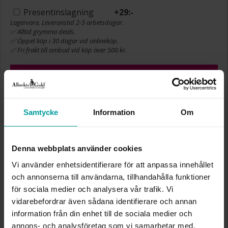
Presentinslagning
+
29:-
Lagervara. Leveranstid 2-5 arbetsdagar.
✅ Alltid grymma deals.
✅ Öppet köp i 30 dagar vid onlineköp.
✅ Fri frakt till ombud vid köp över 500 kr.
VÄLJ STORLEK FÖR ATT LÄGGA I
VARUKORGEN
Samtycke
Information
Om
INFO
Denna webbplats använder cookies
BREDD CA (MM)
1,4-10,7
Vi använder enhetsidentifierare för att anpassa innehållet
HÖJD CA (MM)
1,4-5,1
och annonserna till användarna, tillhandahålla funktioner
VARUMÄRKE
Albrekts Guld
för sociala medier och analysera vår trafik. Vi
MATERIAL
Silver,Rhodinerat
vidarebefordrar även sådana identifierare och annan
STEN/PÄRLA
Topas
information från din enhet till de sociala medier och
annons- och analysföretag som vi samarbetar med.