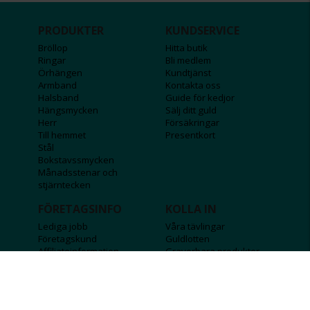
PRODUKTER
KUNDSERVICE
Bröllop
Hitta butik
Ringar
Bli medlem
Örhängen
Kundtjänst
Armband
Kontakta oss
Halsband
Guide för kedjor
Hängsmycken
Sälj ditt guld
Herr
Försäkringar
Till hemmet
Presentkort
Stål
Bokstavssmycken
Månadsstenar och
stjärntecken
FÖRETAGSINFO
KOLLA IN
Lediga jobb
Våra tävlingar
Företagskund
Guldlotten
Affiliateinformation
Graverbara produkter
Integritetspolicy
Rosa Bandet
Köpvillkor
Wolt
Tips & råd
Black Friday