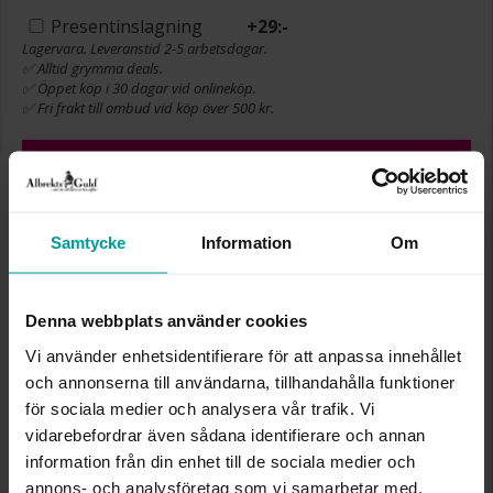
Presentinslagning
+
29:-
Lagervara. Leveranstid 2-5 arbetsdagar.
✅ Alltid grymma deals.
✅ Öppet köp i 30 dagar vid onlineköp.
✅ Fri frakt till ombud vid köp över 500 kr.
VÄLJ STORLEK FÖR ATT LÄGGA I
VARUKORGEN
Samtycke
Information
Om
INFO
Denna webbplats använder cookies
BREDD CA (MM)
1,4-10,7
Vi använder enhetsidentifierare för att anpassa innehållet
HÖJD CA (MM)
1,4-5,1
och annonserna till användarna, tillhandahålla funktioner
VARUMÄRKE
Albrekts Guld
för sociala medier och analysera vår trafik. Vi
MATERIAL
Silver,Rhodinerat
vidarebefordrar även sådana identifierare och annan
STEN/PÄRLA
Morganit
information från din enhet till de sociala medier och
annons- och analysföretag som vi samarbetar med.