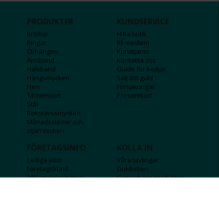
PRODUKTER
KUNDSERVICE
Bröllop
Hitta butik
Ringar
Bli medlem
Örhängen
Kundtjänst
Armband
Kontakta oss
Halsband
Guide för kedjor
Hängsmycken
Sälj ditt guld
Herr
Försäkringar
Till hemmet
Presentkort
Stål
Bokstavssmycken
Månadsstenar och
stjärntecken
FÖRETAGSINFO
KOLLA IN
Lediga jobb
Våra tävlingar
Företagskund
Guldlotten
Affiliateinformation
Graverbara produkter
Integritetspolicy
Rosa Bandet
Köpvillkor
Wolt
Tips & råd
Black Friday