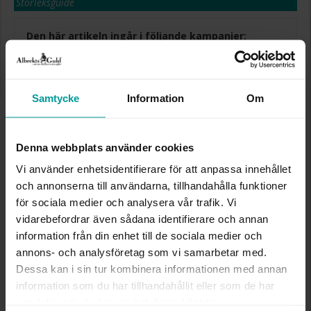
Storleksguide
Den här artikeln ingår i följande kampanjer:
Sommarrea - 50%!
50% rabatt på utvalda produkter. Gäller på ordinarie priser och
kan ej kombineras med andra produkter. Gäller så långt lagret
räcker eller t.o.m. 17/8 2026
Samtycke
Information
Om
Presentinslagning
+
29:-
Lagervara. Leveranstid 2-5 arbetsdagar.
Denna webbplats använder cookies
✅ Alltid grymma deals.
✅ Öppet köp i 30 dagar vid onlineköp.
Vi använder enhetsidentifierare för att anpassa innehållet
✅ Fri frakt till ombud vid köp över 500 kr.
och annonserna till användarna, tillhandahålla funktioner
för sociala medier och analysera vår trafik. Vi
VÄLJ STORLEK FÖR ATT LÄGGA I
vidarebefordrar även sådana identifierare och annan
VARUKORGEN
information från din enhet till de sociala medier och
annons- och analysföretag som vi samarbetar med.
Dessa kan i sin tur kombinera informationen med annan
information som du har tillhandahållit eller som de har
INFO
samlat in när du har använt deras tjänster.