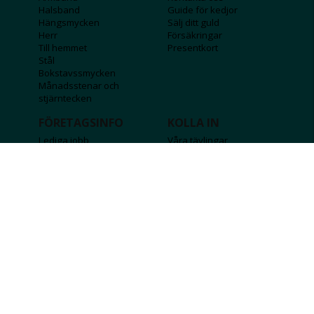
Halsband
Guide för kedjor
Hängsmycken
Sälj ditt guld
Herr
Försäkringar
Till hemmet
Presentkort
Stål
Bokstavssmycken
Månadsstenar och
stjärntecken
FÖRETAGSINFO
KOLLA IN
Lediga jobb
Våra tävlingar
Företagskund
Guldlotten
Affiliateinformation
Graverbara produkter
Integritetspolicy
Rosa Bandet
Köpvillkor
Wolt
Tips & råd
Black Friday
Bröllopsmässa
Alla erbjudanden
FÖLJ OSS