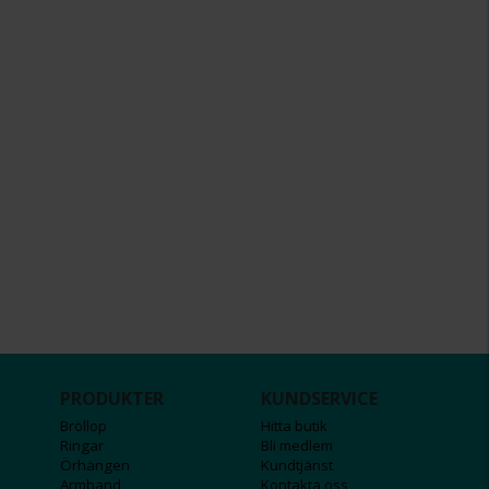
PRODUKTER
KUNDSERVICE
Bröllop
Hitta butik
Ringar
Bli medlem
Örhängen
Kundtjänst
Armband
Kontakta oss