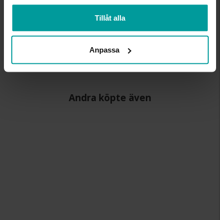
BREDD CA (MM)
1,38-8,89
Tillåt alla
HÖJD CA (MM)
0,7-5,49
VARUMÄRKE
Albrekts Guld
MATERIAL
Silver
Anpassa
STEN/PÄRLA
Kubisk zirkonia
Andra köpte även