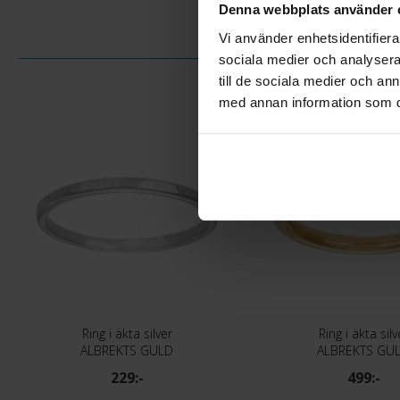
Denna webbplats använder 
Vi använder enhetsidentifierar
sociala medier och analysera 
till de sociala medier och a
med annan information som du 
Ring i äkta silver
Ring i äkta silv
ALBREKTS GULD
ALBREKTS GU
229:-
499:-