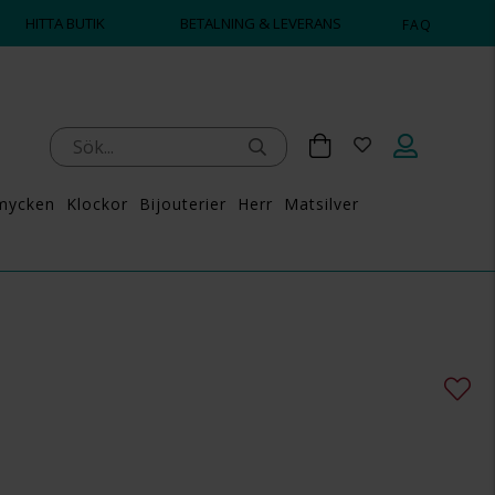
HITTA BUTIK
BETALNING & LEVERANS
FAQ
mycken
Klockor
Bijouterier
Herr
Matsilver