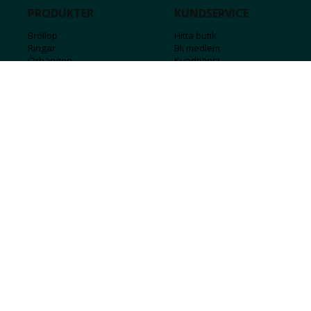
PRODUKTER
KUNDSERVICE
Bröllop
Hitta butik
Ringar
Bli medlem
Örhängen
Kundtjänst
Armband
Kontakta oss
Halsband
Guide för kedjor
Hängsmycken
Sälj ditt guld
Herr
Försäkringar
Till hemmet
Presentkort
Stål
Bokstavssmycken
Månadsstenar och stjärntecken