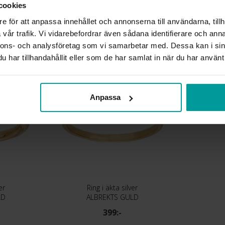
VARUMÄRKE
cookies
MATERIAL
e för att anpassa innehållet och annonserna till användarna, tillh
vår trafik. Vi vidarebefordrar även sådana identifierare och anna
nnons- och analysföretag som vi samarbetar med. Dessa kan i sin
Liknande produkter
har tillhandahållit eller som de har samlat in när du har använt 
Anpassa
er
Ring i äkta silver
LD
ALBREKTS GULD
399:-