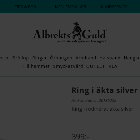
DAGS ATT POPPA?
💍💘
TIPS & RÅD
MEDLEMSKLUBB
KUNDSERVICE
nter
Bröllop
Ringar
Örhängen
Armband
Halsband
Hängs
Till hemmet
Smyckesvård
OUTLET
REA
Ring i äkta silver
Artikelnummer: 20136232
Ring i rodinerat äkta silver
399:-