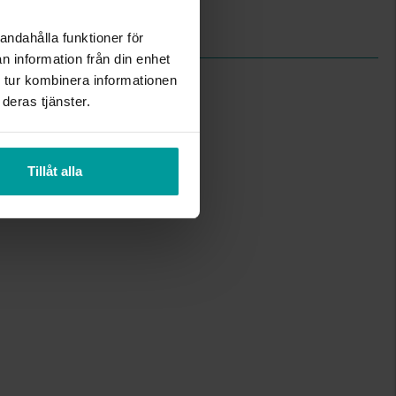
Albrekts Guld
Silver,Rhodinerat
andahålla funktioner för
n information från din enhet
 tur kombinera informationen
deras tjänster.
Tillåt alla