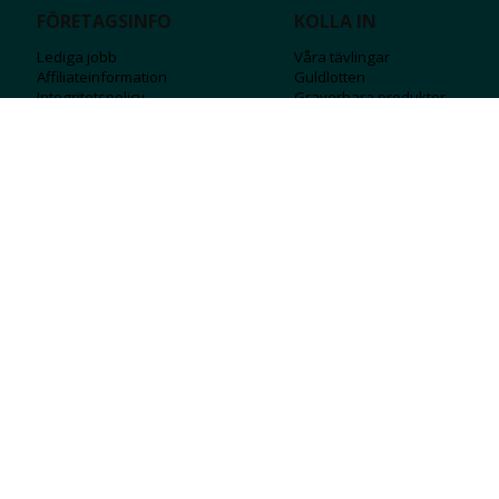
FÖRETAGSINFO
KOLLA IN
Lediga jobb
Våra tävlingar
Affiliateinformation
Guldlotten
Integritetspolicy
Graverbara produ
kter
Köpvillkor
Rosa Bandet
Ångra Köp
Wolt
Tips & råd
Black Friday
Bröllopsmässa
Alla erbjudanden