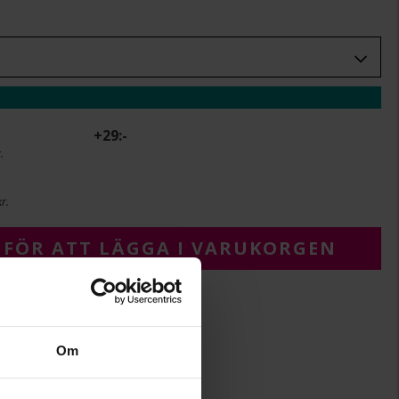
+
29:-
.
r.
 FÖR ATT LÄGGA I VARUKORGEN
Om
2
2