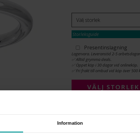
Storleksguide
Presentinslagning
Lagervara. Leveranstid 2-5 arbetsdagar
✅ Alltid grymma deals.
✅ Öppet köp i 30 dagar vid onlineköp.
✅ Fri frakt till ombud vid köp över 500 k
VÄLJ STORLEK
INFO
Information
BREDD CA (MM)
HÖJD CA (MM)