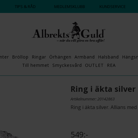
DAGS ATT POPPA?
💍💘
TIPS & RÅD
MEDLEMSKLUBB
KUNDSERVICE
nter
Bröllop
Ringar
Örhängen
Armband
Halsband
Hängs
Till hemmet
Smyckesvård
OUTLET
REA
Ring i äkta silver
Artikelnummer: 20142863
Ring i äkta silver. Allians me
549:-