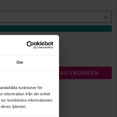
+
29:-
.
r.
Om
 FÖR ATT LÄGGA I VARUKORGEN
andahålla funktioner för
n information från din enhet
 tur kombinera informationen
deras tjänster.
3,1
3,2