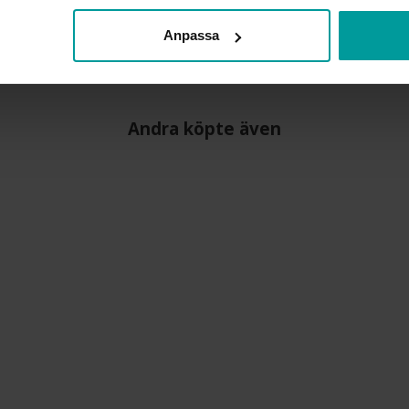
VARUMÄRKE
MATERIAL
Anpassa
STEN/PÄRLA
Andra köpte även