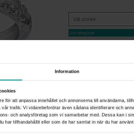
Storleksguide
Presentinslagning
Lagervara. Leveranstid 2-5 arbetsdagar
✅ Alltid grymma deals.
✅ Öppet köp i 30 dagar vid onlineköp.
✅ Fri frakt till ombud vid köp över 500 k
Information
VÄLJ STORLEK
cookies
e för att anpassa innehållet och annonserna till användarna, tillh
vår trafik. Vi vidarebefordrar även sådana identifierare och anna
INFO
nnons- och analysföretag som vi samarbetar med. Dessa kan i sin
har tillhandahållit eller som de har samlat in när du har använt 
BREDD CA (MM)
HÖJD CA (MM)