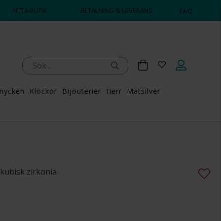
HITTA BUTIK
BETALNING & LEVERANS
FAQ
mycken
Klockor
Bijouterier
Herr
Matsilver
d kubisk zirkonia