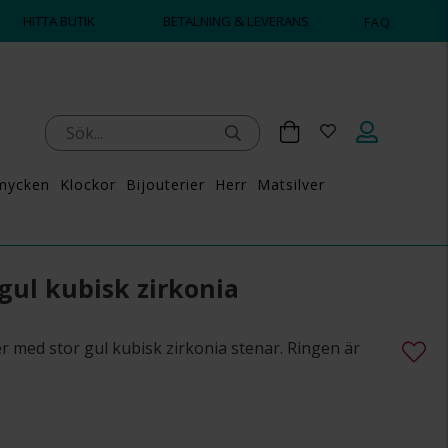
HITTA BUTIK
BETALNING & LEVERANS
FAQ
mycken
Klockor
Bijouterier
Herr
Matsilver
 gul kubisk zirkonia
ver med stor gul kubisk zirkonia stenar. Ringen är