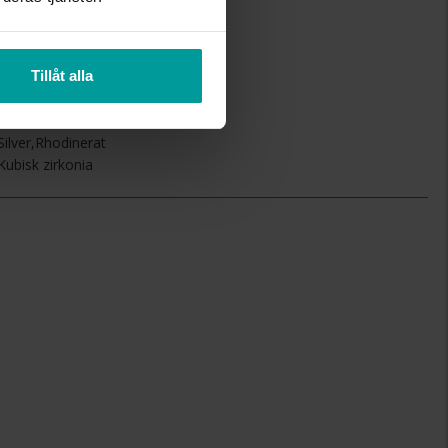
2-11
Tillåt alla
1-6
Albrekts Guld
Silver,Rhodinerat
Kubisk zirkonia