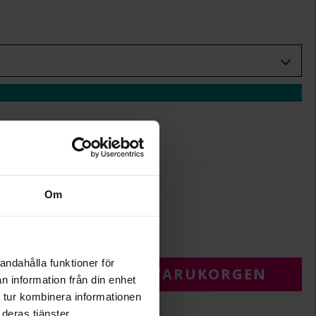
ljande kampanjer:
+
29:-
Om
.
r.
andahålla funktioner för
 FÖR ATT LÄGGA I VARUKORGEN
n information från din enhet
 tur kombinera informationen
deras tjänster.