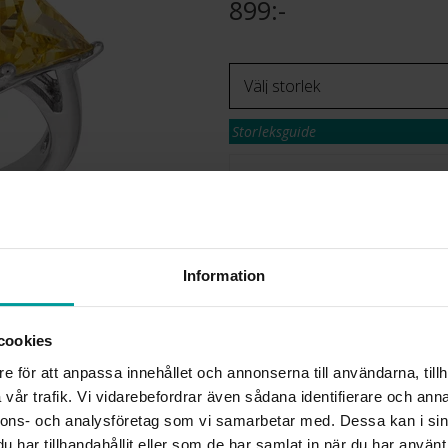
899:-
Storleksguide
Den här artikeln ingår i fö
Bästsäljare!
Presentinslagning
Information
Lagervara. Leveranstid 2-5 arbetsdagar
✅ Alltid grymma deals.
✅ Öppet köp i 30 dagar vid onlineköp.
✅ Fri frakt till ombud vid köp över 500 k
cookies
e för att anpassa innehållet och annonserna till användarna, tillh
VÄLJ STORLEK
vår trafik. Vi vidarebefordrar även sådana identifierare och anna
nnons- och analysföretag som vi samarbetar med. Dessa kan i sin
har tillhandahållit eller som de har samlat in när du har använt 