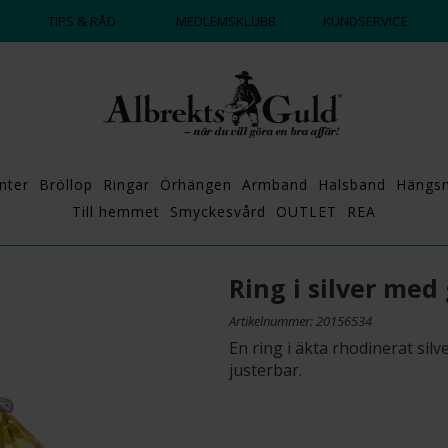
DAGS ATT POPPA?
💍💘
TIPS & RÅD
MEDLEMSKLUBB
KUNDSERVICE
nter
Bröllop
Ringar
Örhängen
Armband
Halsband
Hängs
Till hemmet
Smyckesvård
OUTLET
REA
Ring i silver med
Artikelnummer: 20156534
En ring i äkta rhodinerat sil
justerbar.