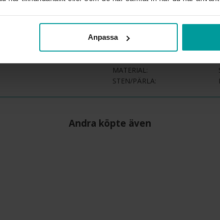
INFO
BREDD CA (MM)
Anpassa
HÖJD CA (MM)
VARUMÄRKE
MATERIAL
STEN/PÄRLA
Andra köpte även