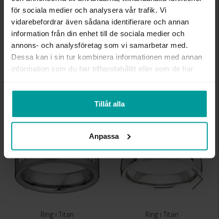
för sociala medier och analysera vår trafik. Vi
BREDD CA (MM)
6
vidarebefordrar även sådana identifierare och annan
HÖJD CA (MM)
1.5
information från din enhet till de sociala medier och
VARUMÄRKE
Schalins
annons- och analysföretag som vi samarbetar med.
MATERIAL
Titan
Dessa kan i sin tur kombinera informationen med annan
ÄDELMETALL
Other
information som du har tillhandahållit eller som de har
STEN/PÄRLA
Kubisk zirkonia
samlat in när du har använt deras tjänster.
Liknande produkter
Tillåt alla
Anpassa
Ring i Titan
Ring i Titan