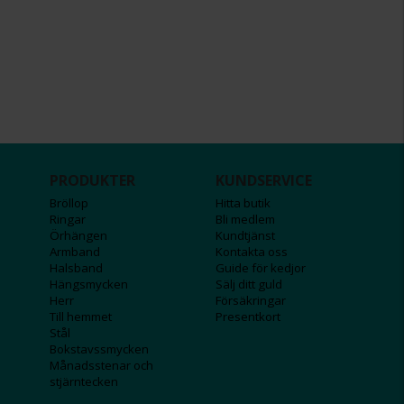
PRODUKTER
KUNDSERVICE
Bröllop
Hitta butik
Ringar
Bli medlem
Örhängen
Kundtjänst
Armband
Kontakta oss
Halsband
Guide för kedjor
Hängsmycken
Sälj ditt guld
Herr
Försäkringar
Till hemmet
Presentkort
Stål
Bokstavssmycken
Månadsstenar och
stjärntecken