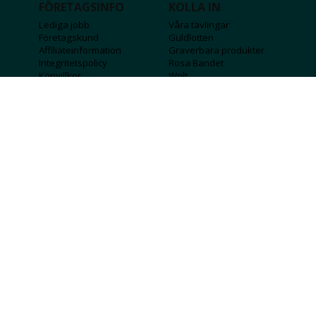
FÖRETAGSINFO
KOLLA IN
Lediga jobb
Våra tävlingar
Företagskund
Guldlotten
Affiliateinformation
Graverbara produkter
Integritetspolicy
Rosa Bandet
Köpvillkor
Wolt
Tips & råd
Black Friday
Bröllopsmässa
Alla erbjudanden
FÖLJ OSS
MISSA INGA DEALS!
SKICKA
Jag godkänner att personlig information
sparas och används för att få nyhetsbrev