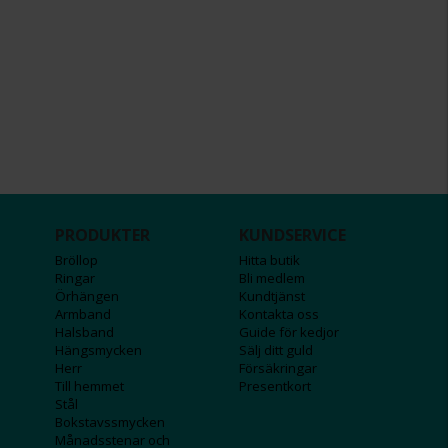
PRODUKTER
KUNDSERVICE
Bröllop
Hitta butik
Ringar
Bli medlem
Örhängen
Kundtjänst
Armband
Kontakta oss
Halsband
Guide för kedjor
Hängsmycken
Sälj ditt guld
Herr
Försäkringar
Till hemmet
Presentkort
Stål
Bokstavssmycken
Månadsstenar och