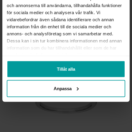
och annonserna till användarna, tillhandahålla funktioner
ANTAL DIAMANTER
18
DIAMANTSLIPNING
Briljant
för sociala medier och analysera vår trafik. Vi
DIAMANTFÄRG
River (D-E)
vidarebefordrar även sådana identifierare och annan
DIAMANTKLARHET
VVS
information från din enhet till de sociala medier och
VIKT CA (GRAM)
2,17
annons- och analysföretag som vi samarbetar med.
TOTAL CARAT
0,14
Dessa kan i sin tur kombinera informationen med annan
information som du har tillhandahållit eller som de har
samlat in när du har använt deras tjänster.
Liknande produkter
Tillåt alla
Anpassa