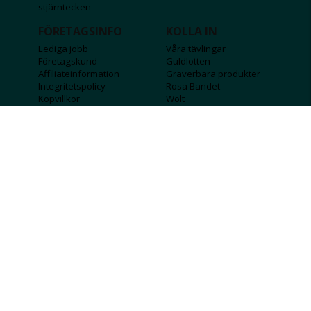
stjärntecken
FÖRETAGSINFO
KOLLA IN
Lediga jobb
Våra tävlingar
Företagskund
Guldlotten
Affiliateinformation
Graverbara produkter
Integritetspolicy
Rosa Bandet
Köpvillkor
Wolt
Tips & råd
Black Friday
Bröllopsmässa
Alla erbjudanden
FÖLJ OSS
MISSA INGA DEALS!
SKICKA
Jag godkänner att personlig information