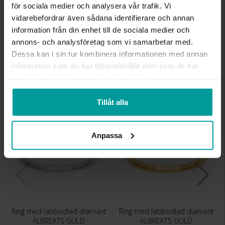
för sociala medier och analysera vår trafik. Vi
ANTAL DIAMANTER
1
vidarebefordrar även sådana identifierare och annan
DIAMANTSLIPNING
Briljant
information från din enhet till de sociala medier och
DIAMANTFÄRG
River (D-E)
annons- och analysföretag som vi samarbetar med.
DIAMANTKLARHET
VVS
Dessa kan i sin tur kombinera informationen med annan
VIKT CA (GRAM)
4,0
TOTAL CARAT
1,50
information som du har tillhandahållit eller som de har
samlat in när du har använt deras tjänster.
Liknande produkter
Tillåt alla
Anpassa
Ring med labbodlad diamant
Ring med labbodlad diamant
ALBREKTS GULD
ALBREKTS GULD