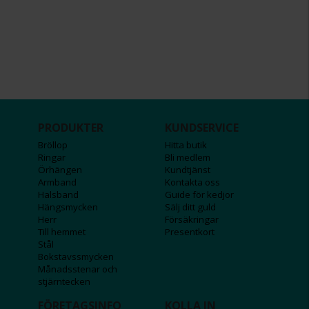
PRODUKTER
KUNDSERVICE
Bröllop
Hitta butik
Ringar
Bli medlem
Örhängen
Kundtjänst
Armband
Kontakta oss
Halsband
Guide för kedjor
Hängsmycken
Sälj ditt guld
Herr
Försäkringar
Till hemmet
Presentkort
Stål
Bokstavssmycken
Månadsstenar och
stjärntecken
FÖRETAGSINFO
KOLLA IN