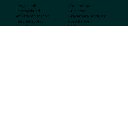
Lediga jobb
Våra tävlingar
Företagskund
Guldlotten
Affiliateinformation
Graverbara produkter
Integritetspolicy
Rosa Bandet
Köpvillkor
Wolt
Tips & råd
Black Friday
Bröllopsmässa
Alla erbjudanden
FÖLJ OSS
MISSA INGA DEALS!
SKICKA
Jag godkänner att personlig information
sparas och används för att få nyhetsbrev
Jag godkänner att ta emot information om