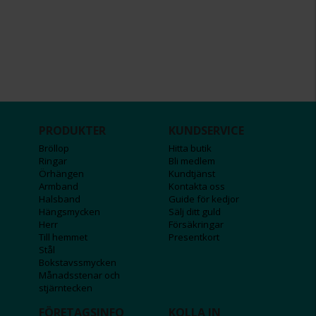
PRODUKTER
KUNDSERVICE
Bröllop
Hitta butik
Ringar
Bli medlem
Örhängen
Kundtjänst
Armband
Kontakta oss
Halsband
Guide för kedjor
Hängsmycken
Sälj ditt guld
Herr
Försäkringar
Till hemmet
Presentkort
Stål
Bokstavssmycken
Månadsstenar och
stjärntecken
FÖRETAGSINFO
KOLLA IN