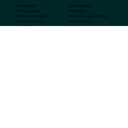
Lediga jobb
Våra tävlingar
Företagskund
Guldlotten
Affiliateinformation
Graverbara produkter
Integritetspolicy
Rosa Bandet
Köpvillkor
Wolt
Tips & råd
Black Friday
Bröllopsmässa
Alla erbjudanden
FÖLJ OSS
MISSA INGA DEALS!
SKICKA
Jag godkänner att personlig information
sparas och används för att få nyhetsbrev
Jag godkänner att ta emot information om