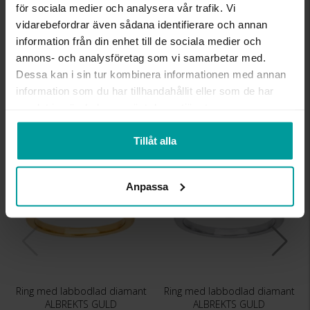
för sociala medier och analysera vår trafik. Vi
ANTAL DIAMANTER
1
vidarebefordrar även sådana identifierare och annan
DIAMANTSLIPNING
Briljant
information från din enhet till de sociala medier och
DIAMANTFÄRG
River (D-E)
annons- och analysföretag som vi samarbetar med.
DIAMANTKLARHET
VVS
Dessa kan i sin tur kombinera informationen med annan
VIKT CA (GRAM)
4,4
TOTAL CARAT
1,50
information som du har tillhandahållit eller som de har
samlat in när du har använt deras tjänster.
Liknande produkter
Tillåt alla
Anpassa
Ring med labbodlad diamant
Ring med labbodlad diamant
ALBREKTS GULD
ALBREKTS GULD