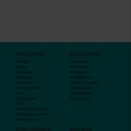
PRODUKTER
KUNDSERVICE
Bröllop
Hitta butik
Ringar
Bli medlem
Örhängen
Kundtjänst
Armband
Kontakta oss
Halsband
Guide för kedjor
Hängsmycken
Sälj ditt guld
Herr
Försäkringar
Till hemmet
Presentkort
Stål
Bokstavssmycken
Månadsstenar och
stjärntecken
FÖRETAGSINFO
KOLLA IN