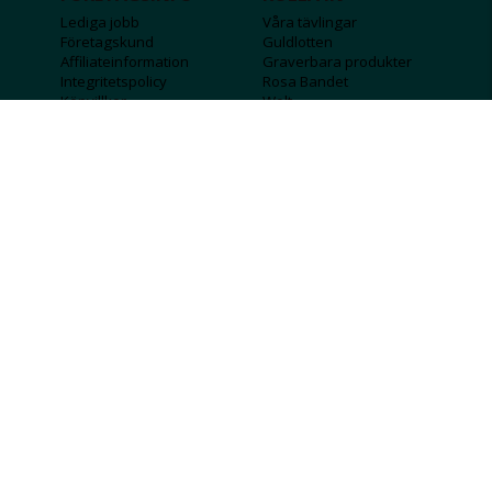
Lediga jobb
Våra tävlingar
Företagskund
Guldlotten
Affiliateinformation
Graverbara produkter
Integritetspolicy
Rosa Bandet
Köpvillkor
Wolt
Tips & råd
Black Friday
Bröllopsmässa
Alla erbjudanden
FÖLJ OSS
MISSA INGA DEALS!
SKICKA
Jag godkänner att personlig information
sparas och används för att få nyhetsbrev
Jag godkänner att ta emot information om