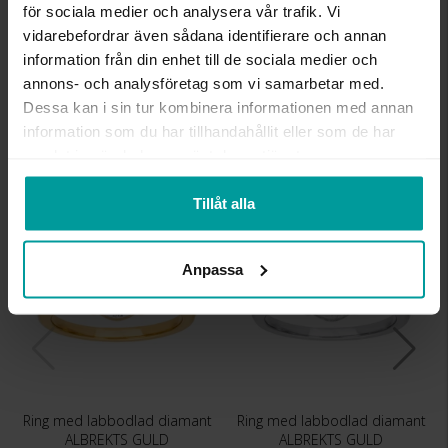
för sociala medier och analysera vår trafik. Vi
ANTAL DIAMANTER
1
vidarebefordrar även sådana identifierare och annan
DIAMANTSLIPNING
Briljant
information från din enhet till de sociala medier och
DIAMANTFÄRG
River (D-E)
annons- och analysföretag som vi samarbetar med.
DIAMANTKLARHET
VVS
Dessa kan i sin tur kombinera informationen med annan
VIKT CA (GRAM)
4,80
TOTAL CARAT
2,00
information som du har tillhandahållit eller som de har
samlat in när du har använt deras tjänster.
Liknande produkter
Tillåt alla
Anpassa
Ring med labbodlad diamant
Ring med labbodlad diamant
ALBREKTS GULD
ALBREKTS GULD