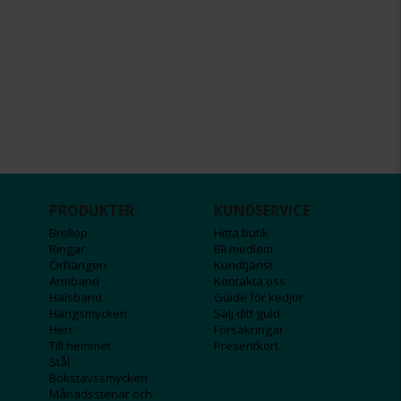
PRODUKTER
KUNDSERVICE
Bröllop
Hitta butik
Ringar
Bli medlem
Örhängen
Kundtjänst
Armband
Kontakta oss
Halsband
Guide för kedjor
Hängsmycken
Sälj ditt guld
Herr
Försäkringar
Till hemmet
Presentkort
Stål
Bokstavssmycken
Månadsstenar och