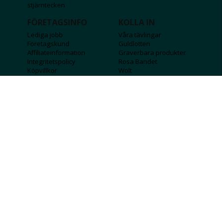
stjärntecken
FÖRETAGSINFO
KOLLA IN
Lediga jobb
Våra tävlingar
Företagskund
Guldlotten
Affiliateinformation
Graverbara produkter
Integritetspolicy
Rosa Bandet
Köpvillkor
Wolt
Tips & råd
Black Friday
Bröllopsmässa
Alla erbjudanden
FÖLJ OSS
MISSA INGA DEALS!
SKICKA
Jag godkänner att personlig information