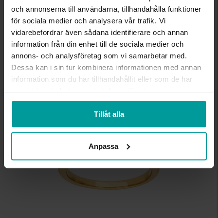
och annonserna till användarna, tillhandahålla funktioner
ANTAL DIAMANTER
16
DIAMANTSLIPNING
Briljant
för sociala medier och analysera vår trafik. Vi
DIAMANTFÄRG
River (D-E)
vidarebefordrar även sådana identifierare och annan
DIAMANTKLARHET
VVS
information från din enhet till de sociala medier och
VIKT CA (GRAM)
2,78
annons- och analysföretag som vi samarbetar med.
TOTAL CARAT
0,19
Dessa kan i sin tur kombinera informationen med annan
information som du har tillhandahållit eller som de har
samlat in när du har använt deras tjänster.
Liknande produkter
Tillåt alla
Anpassa