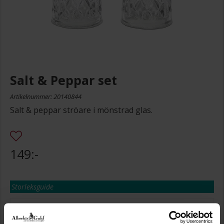
Salt & Peppar set
Artikelnummer: 20140844
Salt & peppar ströare i mönstrad glas.
149:-
Storleksguide
Den här artikeln ingår i följande kampanjer: