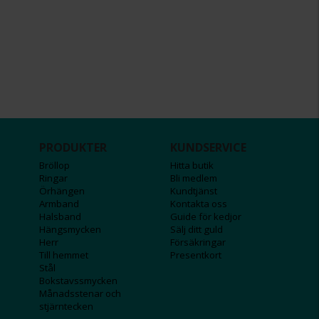
PRODUKTER
KUNDSERVICE
Bröllop
Hitta butik
Ringar
Bli medlem
Örhängen
Kundtjänst
Armband
Kontakta oss
Halsband
Guide för kedjor
Hängsmycken
Sälj ditt guld
Herr
Försäkringar
Till hemmet
Presentkort
Stål
Bokstavssmycken
Månadsstenar och
stjärntecken