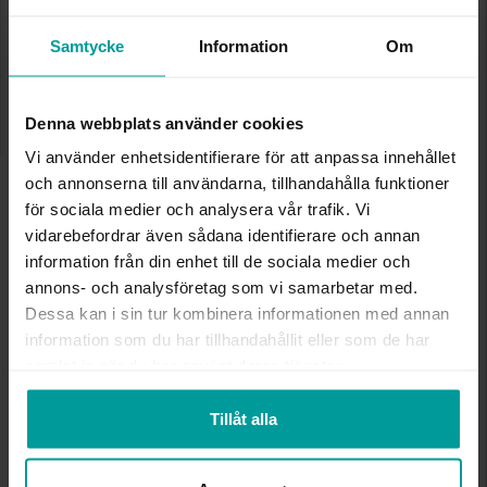
Bästsäljare!
Samtycke
Information
Om
Presentinslagning
+
29:-
Lagervara. Leveranstid 2-5 arbetsdagar.
✅ Alltid grymma deals.
✅ Öppet köp i 30 dagar vid onlineköp.
Denna webbplats använder cookies
✅ Fri frakt till ombud vid köp över 500 kr.
Vi använder enhetsidentifierare för att anpassa innehållet
och annonserna till användarna, tillhandahålla funktioner
LÄGG I VARUKORGEN
för sociala medier och analysera vår trafik. Vi
vidarebefordrar även sådana identifierare och annan
information från din enhet till de sociala medier och
annons- och analysföretag som vi samarbetar med.
INFO
Dessa kan i sin tur kombinera informationen med annan
information som du har tillhandahållit eller som de har
HÖJD CA (CM)
11
samlat in när du har använt deras tjänster.
VARUMÄRKE
Albrekts Guld
MATERIAL
Glas
Tillåt alla