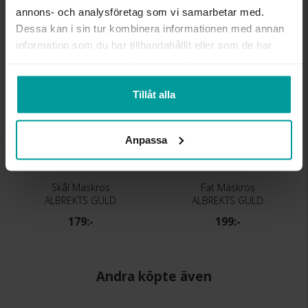
annons- och analysföretag som vi samarbetar med.
Dessa kan i sin tur kombinera informationen med annan
Liknande produkter
information som du har tillhandahållit eller som de har
Bästsäljare
Bästsäljare
samlat in när du har använt deras tjänster.
Tillåt alla
Anpassa
Skål Maskros
Fat Maskros
ALBREKTS GULD
ALBREKTS GULD
179:-
199:-
Andra köpte även