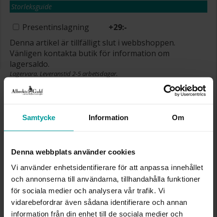
Storleksguide
Presentinslagning
+
29:-
Denna artikel är tillfälligt slut i webbshoppen.
Vänligen kontakta butik för information om
lagersaldo.
Lagervara. Leveranstid 2-5 arbetsdagar.
✅ Alltid grymma deals.
✅ Öppet köp i 30 dagar vid onlineköp.
✅ Fri frakt till ombud vid köp över 500 kr.
Samtycke
Information
Om
SLUT I LAGER
Denna webbplats använder cookies
INFO
Vi använder enhetsidentifierare för att anpassa innehållet
DIAMETER CA (CM)
11
och annonserna till användarna, tillhandahålla funktioner
HÖJD CA (CM)
6.5
för sociala medier och analysera vår trafik. Vi
VARUMÄRKE
Albrekts Guld
vidarebefordrar även sådana identifierare och annan
MATERIAL
Glas
information från din enhet till de sociala medier och