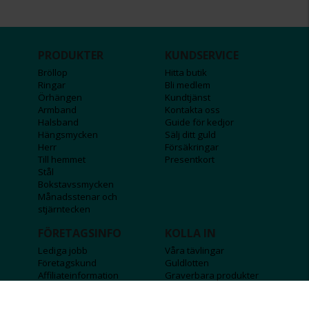
PRODUKTER
KUNDSERVICE
Bröllop
Hitta butik
Ringar
Bli medlem
Örhängen
Kundtjänst
Armband
Kontakta oss
Halsband
Guide för kedjor
Hängsmycken
Sälj ditt guld
Herr
Försäkringar
Till hemmet
Presentkort
Stål
Bokstavssmycken
Månadsstenar och
stjärntecken
FÖRETAGSINFO
KOLLA IN
Lediga jobb
Våra tävlingar
Företagskund
Guldlotten
Affiliateinformation
Graverbara produkter
Integritetspolicy
Rosa Bandet
Köpvillkor
Wolt