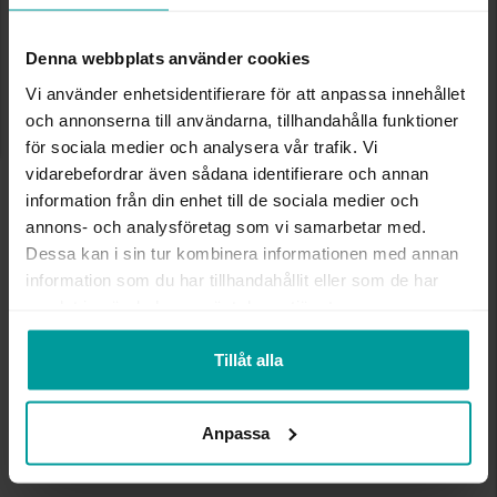
LÄGG I VARUKORGEN
Denna webbplats använder cookies
Vi använder enhetsidentifierare för att anpassa innehållet
och annonserna till användarna, tillhandahålla funktioner
INFO
för sociala medier och analysera vår trafik. Vi
vidarebefordrar även sådana identifierare och annan
BREDD CA (MM)
56,7
information från din enhet till de sociala medier och
HÖJD CA (MM)
5,0
annons- och analysföretag som vi samarbetar med.
VARUMÄRKE
Albrekts Guld
Dessa kan i sin tur kombinera informationen med annan
MATERIAL
Silver
information som du har tillhandahållit eller som de har
samlat in när du har använt deras tjänster.
Andra köpte även
Tillåt alla
Anpassa