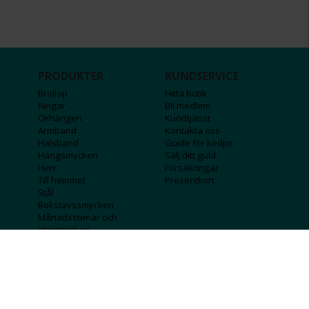
PRODUKTER
KUNDSERVICE
Bröllop
Hitta butik
Ringar
Bli medlem
Örhängen
Kundtjänst
Armband
Kontakta oss
Halsband
Guide för kedjor
Hängsmycken
Sälj ditt guld
Herr
Försäkringar
Till hemmet
Presentkort
Stål
Bokstavssmycken
Månadsstenar och
stjärntecken
FÖRETAGSINFO
KOLLA IN
Lediga jobb
Våra tävlingar
Företagskund
Guldlotten
Affiliateinformation
Graverbara produkter
Integritetspolicy
Rosa Bandet