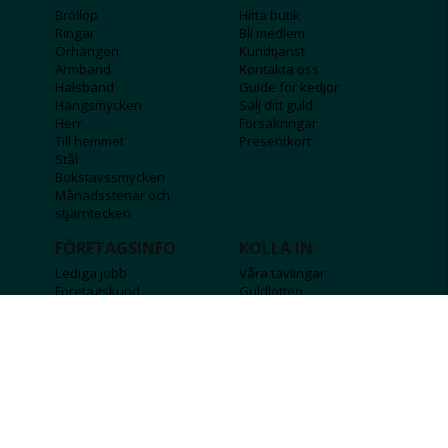
Bröllop
Hitta butik
Ringar
Bli medlem
Örhängen
Kundtjänst
Armband
Kontakta oss
Halsband
Guide för kedjor
Hängsmycken
Sälj ditt guld
Herr
Försäkringar
Till hemmet
Presentkort
Stål
Bokstavssmycken
Månadsstenar och
stjärntecken
FÖRETAGSINFO
KOLLA IN
Lediga jobb
Våra tävlingar
Företagskund
Guldlotten
Affiliateinformation
Graverbara produkter
Integritetspolicy
Rosa Bandet
Köpvillkor
Wolt
Tips & råd
Black Friday
Bröllopsmässa
Alla erbjudanden
FÖLJ OSS