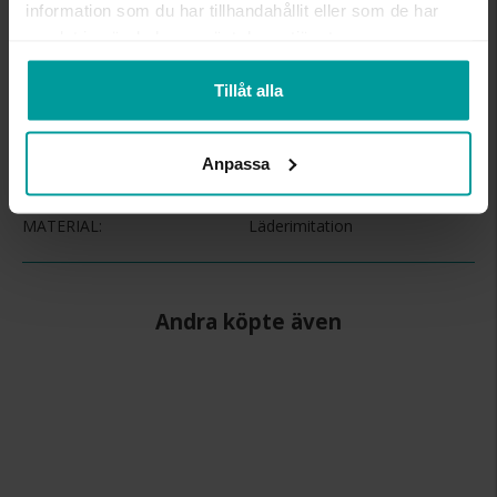
information som du har tillhandahållit eller som de har
samlat in när du har använt deras tjänster.
INFO
Tillåt alla
BREDD CA (CM)
31
DJUP CA (CM)
24
Anpassa
HÖJD CA (CM)
6
VARUMÄRKE
Albrekts Guld
MATERIAL
Läderimitation
Andra köpte även