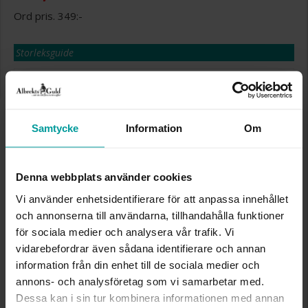
349:-
Storleksguide
Den här artikeln ingår i följande kampanjer:
Sommarrea - 50%!
50% rabatt på utvalda produkter. Gäller på ordinarie priser och
Samtycke
Information
Om
kan ej kombineras med andra produkter. Gäller så långt lagret
räcker eller t.o.m. 17/8 2026
Presentinslagning
+
29:-
Denna webbplats använder cookies
Denna artikel är tillfälligt slut i webbshoppen.
Vi använder enhetsidentifierare för att anpassa innehållet
Vänligen kontakta butik för information om
och annonserna till användarna, tillhandahålla funktioner
lagersaldo.
för sociala medier och analysera vår trafik. Vi
Lagervara. Leveranstid 2-5 arbetsdagar.
vidarebefordrar även sådana identifierare och annan
✅ Alltid grymma deals.
information från din enhet till de sociala medier och
✅ Öppet köp i 30 dagar vid onlineköp.
✅ Fri frakt till ombud vid köp över 500 kr.
annons- och analysföretag som vi samarbetar med.
Dessa kan i sin tur kombinera informationen med annan
SLUT I LAGER