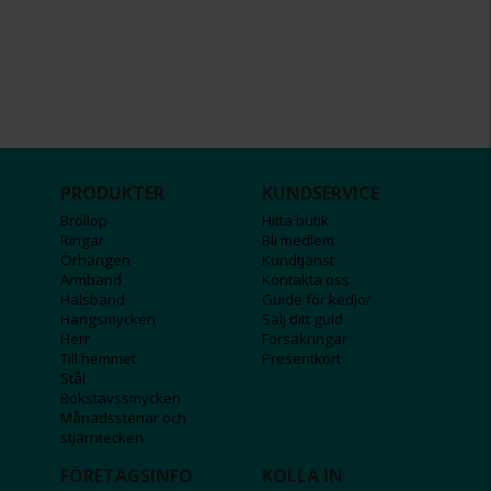
PRODUKTER
KUNDSERVICE
Bröllop
Hitta butik
Ringar
Bli medlem
Örhängen
Kundtjänst
Armband
Kontakta oss
Halsband
Guide för kedjor
Hängsmycken
Sälj ditt guld
Herr
Försäkringar
Till hemmet
Presentkort
Stål
Bokstavssmycken
Månadsstenar och
stjärntecken
FÖRETAGSINFO
KOLLA IN