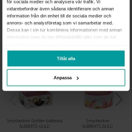
för sociala medier och analysera vår trafik. Vi
vidarebefordrar även sådana identifierare och annan
BREDD CA (CM)
18,5
DJUP CA (CM)
11,5
information från din enhet till de sociala medier och
HÖJD CA (CM)
10
annons- och analysföretag som vi samarbetar med.
VARUMÄRKE
Albrekts Guld
Dessa kan i sin tur kombinera informationen med annan
MATERIAL
papp, polyester
information som du har tillhandahållit eller som de har
samlat in när du har använt deras tjänster.
Liknande produkter
Tillåt alla
Anpassa
Smyckeskrin Golden ballerina
Smyckeskrin
ALBREKTS GULD
ALBREKTS GULD