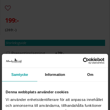
199:-
269:-
Storleksguide
Presentinslagning
+
29:-
Lagervara. Leveranstid 2-5 arbetsdagar.
✅ Alltid grymma deals.
✅ Öppet köp i 30 dagar vid onlineköp.
✅ Fri frakt till ombud vid köp över 500 kr.
Samtycke
Information
Om
LÄGG I VARUKORGEN
Denna webbplats använder cookies
Vi använder enhetsidentifierare för att anpassa innehållet
INFO
och annonserna till användarna, tillhandahålla funktioner