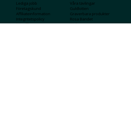
Lediga jobb
Våra tävlingar
Företagskund
Guldlotten
Affiliateinformation
Graverbara produkter
Integritetspolicy
Rosa Bandet
Köpvillkor
Wolt
Tips & råd
Black Friday
Bröllopsmässa
Alla erbjudanden
FÖLJ OSS
MISSA INGA DEALS!
SKICKA
Jag godkänner att personlig information
sparas och används för att få nyhetsbrev
Jag godkänner att ta emot information om