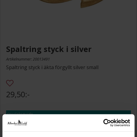
Spaltring styck i silver
Artikelnummer: 20013491
Spaltring styck i äkta förgyllt silver small
29,50:-
Storleksguide
Presentinslagning
+
29:-
Lagervara. Leveranstid 2-5 arbetsdagar.