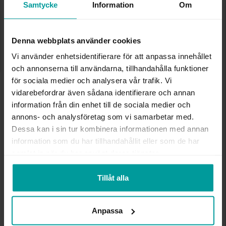
✅ Alltid grymma deals.
Samtycke
Information
Om
✅ Öppet köp i 30 dagar vid onlineköp.
✅ Fri frakt till ombud vid köp över 500 kr.
Denna webbplats använder cookies
LÄGG I VARUKORGEN
Vi använder enhetsidentifierare för att anpassa innehållet
och annonserna till användarna, tillhandahålla funktioner
för sociala medier och analysera vår trafik. Vi
INFO
vidarebefordrar även sådana identifierare och annan
information från din enhet till de sociala medier och
BREDD CA (MM)
1,6-5
annons- och analysföretag som vi samarbetar med.
DIAMETER CA (MM)
5
Dessa kan i sin tur kombinera informationen med annan
VARUMÄRKE
Albrekts Guld
information som du har tillhandahållit eller som de har
MATERIAL
Silver,Guldpläterat
samlat in när du har använt deras tjänster.
Tillåt alla
Andra köpte även
Anpassa