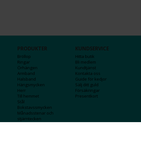
PRODUKTER
KUNDSERVICE
Bröllop
Hitta butik
Ringar
Bli medlem
Örhängen
Kundtjänst
Armband
Kontakta oss
Halsband
Guide för kedjor
Hängsmycken
Sälj ditt guld
Herr
Försäkringar
Till hemmet
Presentkort
Stål
Bokstavssmycken
Månadsstenar och
stjärntecken
FÖRETAGSINFO
KOLLA IN
Lediga jobb
Våra tävlingar