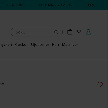
HITTA BUTIK
BETALNING & LEVERANS
FAQ
mycken
Klockor
Bijouterier
Herr
Matsilver
ish