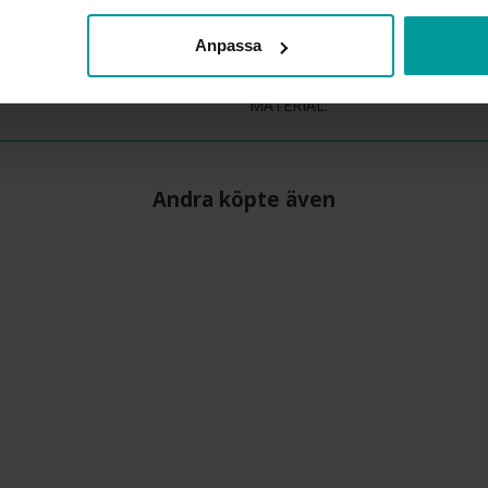
BREDD CA (CM)
Anpassa
HÖJD CA (CM)
VARUMÄRKE
MATERIAL
Andra köpte även