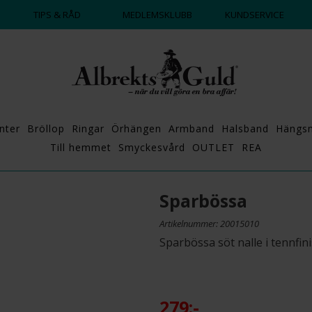
DAGS ATT POPPA?
💍💘
TIPS & RÅD
MEDLEMSKLUBB
KUNDSERVICE
nter
Bröllop
Ringar
Örhängen
Armband
Halsband
Hängs
Till hemmet
Smyckesvård
OUTLET
REA
Sparbössa
Artikelnummer: 20015010
Sparbössa söt nalle i tennfin
279:-