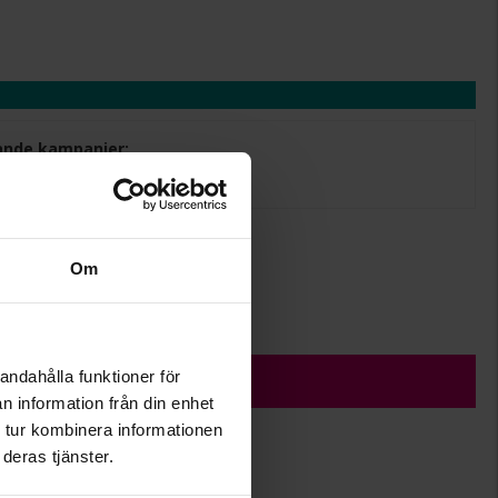
ljande kampanjer:
+
29:-
.
Om
r.
ÄGG I VARUKORGEN
andahålla funktioner för
n information från din enhet
 tur kombinera informationen
deras tjänster.