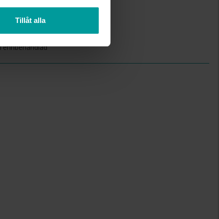
8
Tillåt alla
11
Albrekts Guld
Tennbehandlad