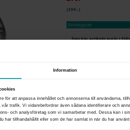
399:-
Storleksguide
Den här artikeln ingår i fö
Bästsäljare!
Presentinslagning
Lagervara. Leveranstid 2-5 arbetsdagar
Information
✅ Alltid grymma deals.
✅ Öppet köp i 30 dagar vid onlineköp.
✅ Fri frakt till ombud vid köp över 500 k
cookies
L
e för att anpassa innehållet och annonserna till användarna, tillh
vår trafik. Vi vidarebefordrar även sådana identifierare och anna
nnons- och analysföretag som vi samarbetar med. Dessa kan i sin
har tillhandahållit eller som de har samlat in när du har använt 
INFO