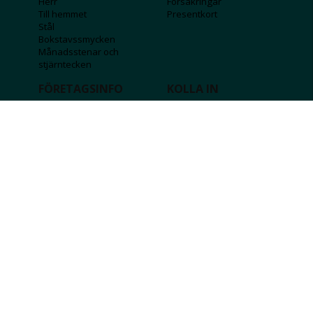
Herr
Försäkringar
Till hemmet
Presentkort
Stål
Bokstavssmycken
Månadsstenar och
stjärntecken
FÖRETAGSINFO
KOLLA IN
Lediga jobb
Våra tävlingar
Företagskund
Guldlotten
Affiliateinformation
Graverbara produkter
Integritetspolicy
Rosa Bandet
Köpvillkor
Wolt
Tips & råd
Black Friday
Bröllopsmässa
Alla erbjudanden
FÖLJ OSS
MISSA INGA DEALS!