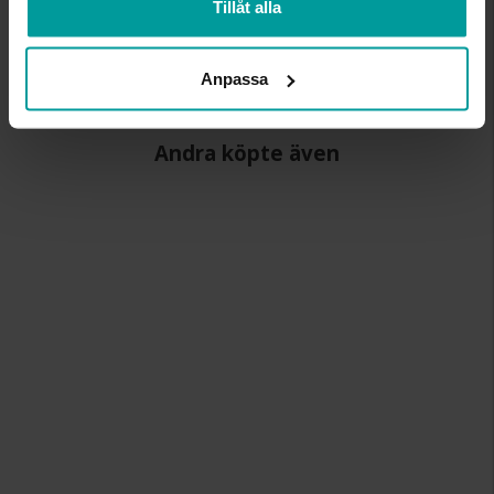
Tillåt alla
LÄNGD CA (CM)
16,5
VARUMÄRKE
Albrekts Guld
MATERIAL
terracotta
Anpassa
Andra köpte även