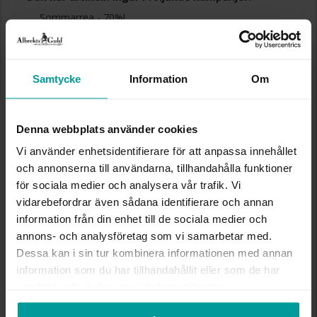
Sommarrea - 70%!
70% rabatt på utvalda produkter. Gäller på ordinarie priser och
kan ej kombineras med andra erbjudanden. Gäller så långt lagret
räcker eller t.o.m. 17/8 2026.
Samtycke
Information
Om
Presentinslagning
+
29:-
Denna artikel är tillfälligt slut i webbshoppen.
Vänligen kontakta butik för information om
Denna webbplats använder cookies
lagersaldo.
Vi använder enhetsidentifierare för att anpassa innehållet
Lagervara. Leveranstid 2-5 arbetsdagar.
och annonserna till användarna, tillhandahålla funktioner
✅ Alltid grymma deals.
✅ Öppet köp i 30 dagar vid onlineköp.
för sociala medier och analysera vår trafik. Vi
✅ Fri frakt till ombud vid köp över 500 kr.
vidarebefordrar även sådana identifierare och annan
information från din enhet till de sociala medier och
SLUT I LAGER
annons- och analysföretag som vi samarbetar med.
Dessa kan i sin tur kombinera informationen med annan
information som du har tillhandahållit eller som de har
INFO
samlat in när du har använt deras tjänster.
HÖJD CA (CM)
terracotta