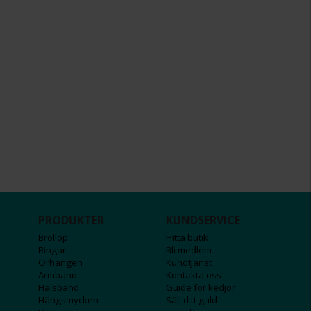
PRODUKTER
KUNDSERVICE
Bröllop
Hitta butik
Ringar
Bli medlem
Örhängen
Kundtjänst
Armband
Kontakta oss
Halsband
Guide för kedjor
Hängsmycken
Sälj ditt guld