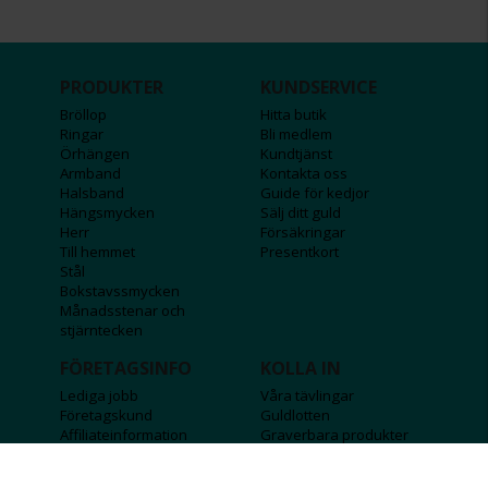
PRODUKTER
KUNDSERVICE
Bröllop
Hitta butik
Ringar
Bli medlem
Örhängen
Kundtjänst
Armband
Kontakta oss
Halsband
Guide för kedjor
Hängsmycken
Sälj ditt guld
Herr
Försäkringar
Till hemmet
Presentkort
Stål
Bokstavssmycken
Månadsstenar och
stjärntecken
FÖRETAGSINFO
KOLLA IN
Lediga jobb
Våra tävlingar
Företagskund
Guldlotten
Affiliateinformation
Graverbara produkter
Integritetspolicy
Rosa Bandet
Köpvillkor
Wolt