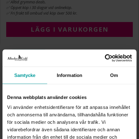
✅ Alltid grymma deals.
✅ Öppet köp i 30 dagar vid onlineköp.
✅ Fri frakt till ombud vid köp över 500 kr.
LÄGG I VARUKORGEN
INFO
BREDD CA (MM)
2,6
Samtycke
Information
Om
HÖJD CA (MM)
0,8
LÄNGD CA (CM)
25
VARUMÄRKE
Albrekts Guld
Denna webbplats använder cookies
MATERIAL
Guld
ÄDELMETALL
18K Gold
Vi använder enhetsidentifierare för att anpassa innehållet
KEDJEMODELL
Bismarck
och annonserna till användarna, tillhandahålla funktioner
VIKT CA (GRAM)
2,1
för sociala medier och analysera vår trafik. Vi
vidarebefordrar även sådana identifierare och annan
information från din enhet till de sociala medier och
Liknande produkter