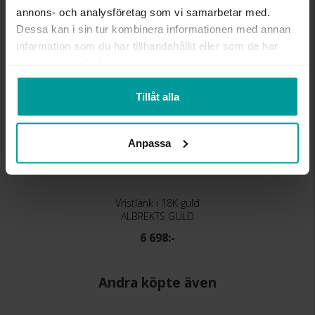
annons- och analysföretag som vi samarbetar med.
Dessa kan i sin tur kombinera informationen med annan
information som du har tillhandahållit eller som de har
samlat in när du har använt deras tjänster.
Tillåt alla
Anpassa
Vristlänk i 18K guld
ALBREKTS GULD
6 698:-
Andra köpte även