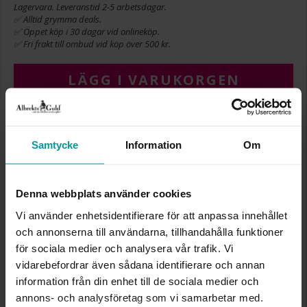
Lagervara. Leveranstid 2-5 arbetsdagar.
✅ Alltid grymma deals.
✅ Öppet köp i 30 dagar vid onlineköp.
✅ Fri frakt till ombud vid köp över 500 kr.
LÄGG I VARUKORGEN
INFO
Samtycke
Information
Om
BREDD CA (MM)
0,8
LÄNGD CA (CM)
23+2
Denna webbplats använder cookies
VARUMÄRKE
Albrekts Guld
Vi använder enhetsidentifierare för att anpassa innehållet
MATERIAL
Guld
och annonserna till användarna, tillhandahålla funktioner
ÄDELMETALL
9K Gold
KEDJEMODELL
Box chain
för sociala medier och analysera vår trafik. Vi
VIKT CA (GRAM)
1.10
vidarebefordrar även sådana identifierare och annan
information från din enhet till de sociala medier och
annons- och analysföretag som vi samarbetar med.
Liknande produkter