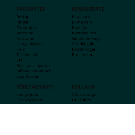
PRODUKTER
KUNDSERVICE
Bröllop
Hitta butik
Ringar
Bli medlem
Örhängen
Kundtjänst
Armband
Kontakta oss
Halsband
Guide för kedjor
Hängsmycken
Sälj ditt guld
Herr
Försäkringar
Till hemmet
Presentkort
Stål
Bokstavssmycken
Månadsstenar och
stjärntecken
FÖRETAGSINFO
KOLLA IN
Lediga jobb
Våra tävlingar
Företagskund
Guldlotten
Affiliateinformation
Graverbara produkter
Integritetspolicy
Rosa Bandet
Köpvillkor
Wolt
Tips & råd
Black Friday
Bröllopsmässa