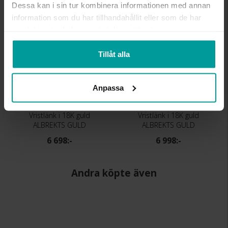
Dessa kan i sin tur kombinera informationen med annan
information som du har tillhandahållit eller som de har
samlat in när du har använt deras tjänster.
Tillåt alla
Anpassa
Vristlänk i 18K guld
Vristlänk i 18K guld
ALBREKTS GULD
ALBREKTS GULD
6 698:-
6 998:-
Andra köpte även