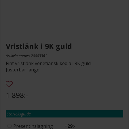
Vristlänk i 9K guld
Artikelnummer: 20003361
Fint vristlänk venetiansk kedja i 9K guld.
Justerbar längd.
1 898:-
Storleksguide
Presentinslagning
+
29:-