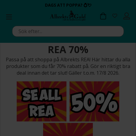
BETALA MED KLARNA ✔
💍💘
DAGS ATT POPPA?
ALLTID BRA PRISER ✔
ALLTID BRA PRISER ✔
DAGS ATT POPPA?
💍💘
REA 70%
Passa på att shoppa på Albrekts REA! Här hittar du alla
produkter som du får 70% rabatt på. Gör en riktigt bra
deal innan det tar slut! Gäller t.o.m. 17/8 2026.