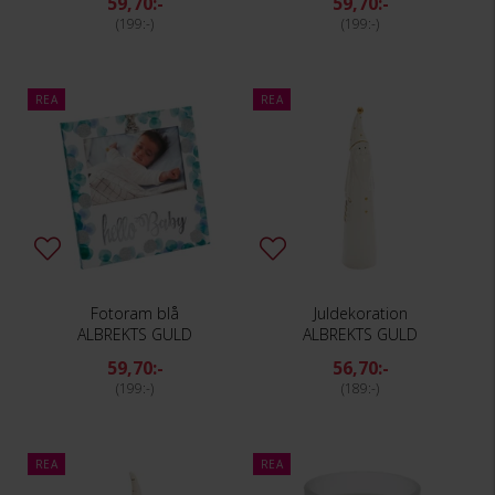
59,70:-
59,70:-
199:-
199:-
REA
REA
Fotoram blå
Juldekoration
ALBREKTS GULD
ALBREKTS GULD
59,70:-
56,70:-
199:-
189:-
REA
REA