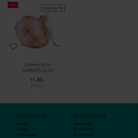
REA
KÖP I BUTIK
Juldekoration
ALBREKTS GULD
11,85:-
39,50:-
PRODUKTER
KUNDSERVICE
Bröllop
Hitta butik
Ringar
Bli medlem
Örhängen
Kundtjänst