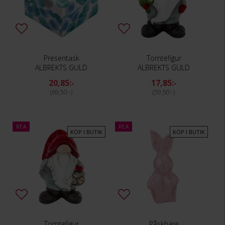
Presentask
Tomtefigur
ALBREKTS GULD
ALBREKTS GULD
20,85:-
17,85:-
69,50:-
59,50:-
REA
REA
KÖP I BUTIK
KÖP I BUTIK
Tomtefigur
Påskhare