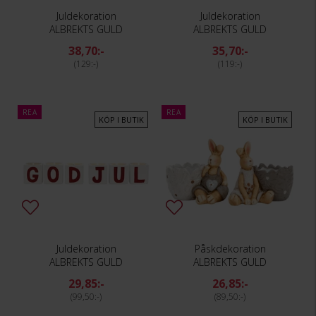
Juldekoration
Juldekoration
ALBREKTS GULD
ALBREKTS GULD
38,70:-
35,70:-
129:-
119:-
REA
REA
KÖP I BUTIK
KÖP I BUTIK
Juldekoration
Påskdekoration
ALBREKTS GULD
ALBREKTS GULD
29,85:-
26,85:-
99,50:-
89,50:-