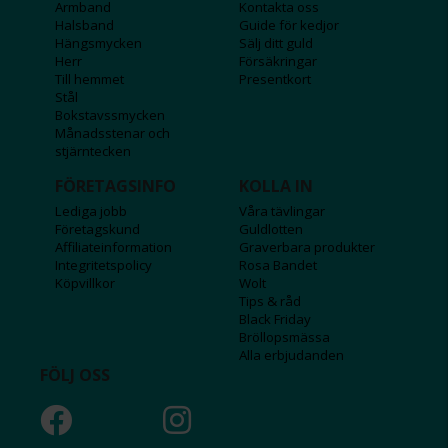
Armband
Kontakta oss
Halsband
Guide för kedjor
Hängsmycken
Sälj ditt guld
Herr
Försäkringar
Till hemmet
Presentkort
Stål
Bokstavssmycken
Månadsstenar och
stjärntecken
FÖRETAGSINFO
KOLLA IN
Lediga jobb
Våra tävlingar
Företagskund
Guldlotten
Affiliateinformation
Graverbara produkter
Integritetspolicy
Rosa Bandet
Köpvillkor
Wolt
Tips & råd
Black Friday
Bröllopsmässa
Alla erbjudanden
FÖLJ OSS