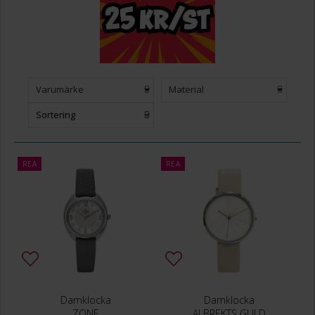
Varumärke
Material
Sortering
REA
REA
Damklocka
Damklocka
ZONE
ALBREKTS GULD