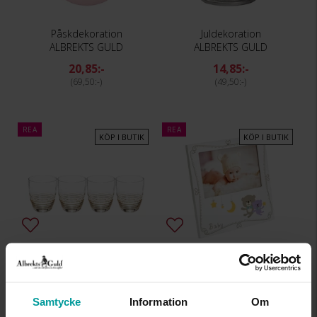
Påskdekoration
Juldekoration
ALBREKTS GULD
ALBREKTS GULD
20,85:-
14,85:-
69,50:-
49,50:-
REA
REA
KÖP I BUTIK
KÖP I BUTIK
Dricksglas
Fotoram
ALBREKTS GULD
ALBREKTS GULD
104,70:-
68,70:-
Samtycke
Information
Om
349:-
229:-