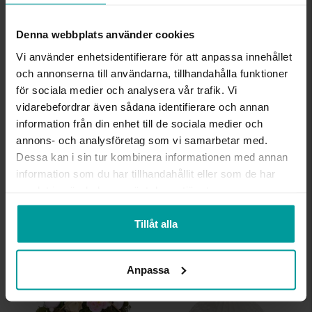
Denna webbplats använder cookies
REA
REA
KÖP I BUTIK
KÖP I BUTIK
Vi använder enhetsidentifierare för att anpassa innehållet
och annonserna till användarna, tillhandahålla funktioner
för sociala medier och analysera vår trafik. Vi
vidarebefordrar även sådana identifierare och annan
information från din enhet till de sociala medier och
annons- och analysföretag som vi samarbetar med.
Dessa kan i sin tur kombinera informationen med annan
information som du har tillhandahållit eller som de har
Baby minnesbox Blå
Påskkrans
samlat in när du har använt deras tjänster.
ALBREKTS GULD
ALBREKTS GULD
59,70:-
44,70:-
Tillåt alla
199:-
149:-
Anpassa
REA
REA
KÖP I BUTIK
KÖP I BUTIK