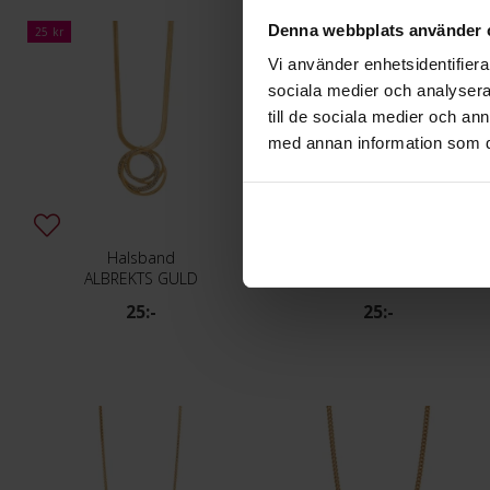
Denna webbplats använder 
25 kr
25 kr
Vi använder enhetsidentifierar
sociala medier och analysera 
till de sociala medier och a
med annan information som du 
Halsband
Halsband
ALBREKTS GULD
ALBREKTS GULD
25:-
25:-