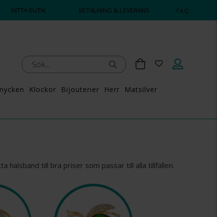
HITTA BUTIK
BETALNING & LEVERANS
FAQ
mycken
Klockor
Bijouterier
Herr
Matsilver
alsband till bra priser som passar till alla tillfällen.