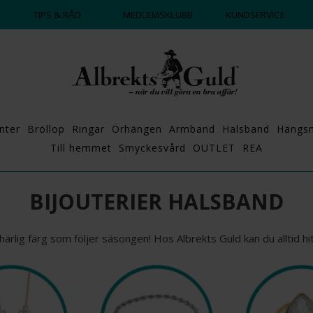
TIPS & RÅD
MEDLEMSKLUBB
KUNDSERVICE
nter
Bröllop
Ringar
Örhängen
Armband
Halsband
Hängs
Till hemmet
Smyckesvård
OUTLET
REA
BIJOUTERIER HALSBAND
ig färg som följer säsongen! Hos Albrekts Guld kan du alltid hitta h