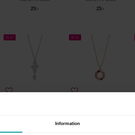
25:-
25:-
25 kr
25 kr
Halsband Lenore
Halsband Laura
ALBREKTS GULD
ALBREKTS GULD
25:-
25:-
Information