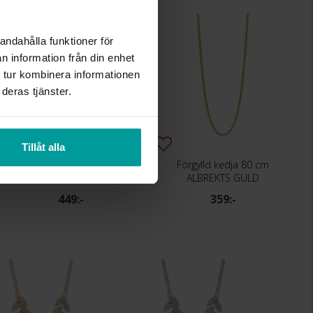
andahålla funktioner för
n information från din enhet
 tur kombinera informationen
deras tjänster.
Tillåt alla
Halsband
Förgylld kedja 80 cm
ALBREKTS GULD
ALBREKTS GULD
449:-
359:-