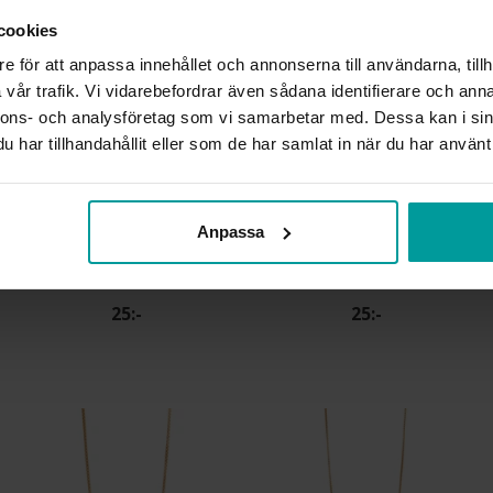
cookies
25 kr
25 kr
e för att anpassa innehållet och annonserna till användarna, tillh
vår trafik. Vi vidarebefordrar även sådana identifierare och anna
nnons- och analysföretag som vi samarbetar med. Dessa kan i sin
har tillhandahållit eller som de har samlat in när du har använt 
Anpassa
Halsband
Halsband
ALBREKTS GULD
ALBREKTS GULD
25:-
25:-