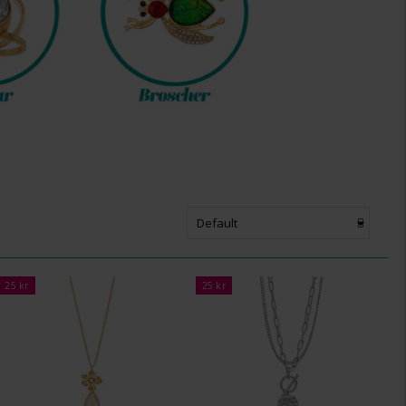
Default
25 kr
25 kr