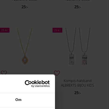
25:-
25:-
25 kr
25 kr
Halsband Juliet
Kompis-halsband
ALBREKTS GULD
ALBREKTS BIJOU KIDS
25:-
25:-
Om