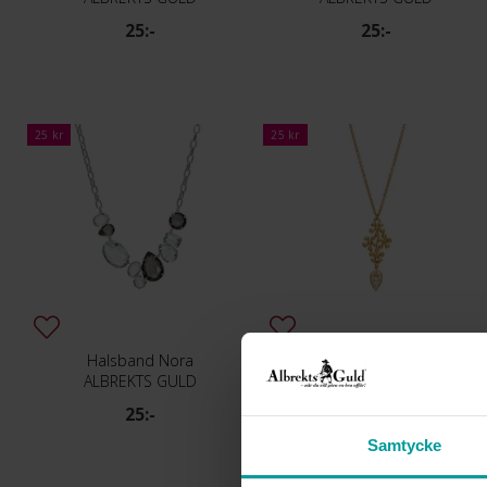
25:-
25:-
25 kr
25 kr
Halsband Nora
Halsband Lenore
ALBREKTS GULD
ALBREKTS GULD
25:-
25:-
Samtycke