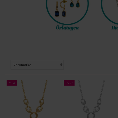
Varumärke
25 kr
25 kr