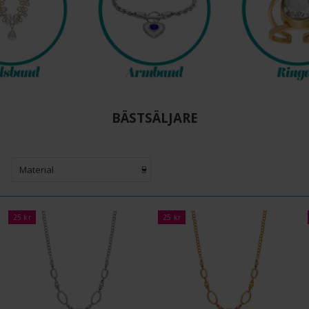
BÄSTSÄLJARE
Material
25 kr
25 kr