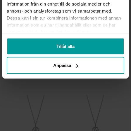
information från din enhet till de sociala medier och
annons- och analysföretag som vi samarbetar med.
Dessa kan i sin tur kombinera informationen med annan
information som du har tillhandahållit eller som de har
samlat in när du har använt deras tjänster.
Tillåt alla
Halsband i äkta silver bokstav R
Halsband i äkta silver bokstav S
ALBREKTS GULD
ALBREKTS GULD
Anpassa
449:-
449:-