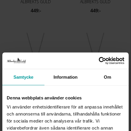
ALBREKTS GULD
ALBREKTS GULD
449:-
449:-
Samtycke
Information
Om
Halsband i äkta silver bokstav P
Halsband i äkta silver bokstav Q
Denna webbplats använder cookies
ALBREKTS GULD
ALBREKTS GULD
449:-
449:-
Vi använder enhetsidentifierare för att anpassa innehållet
och annonserna till användarna, tillhandahålla funktioner
för sociala medier och analysera vår trafik. Vi
vidarebefordrar även sådana identifierare och annan