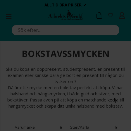
BETALA MED KLARNA ✔
💍💘
💍💘
ALLTID BRA PRISER ✔
ALLTID BRA PRISER ✔
DAGS ATT POPPA?
DAGS ATT POPPA?
BOKSTAVSSMYCKEN
Ska du köpa en doppresent, studentpresent, en present till
examen eller kanske bara ge bort en present till någon du
tycker om?
Då är ett smycke med en bokstav perfekt att köpa. Vi har
halsband och hängsmycken, i både guld och silver, med
bokstäver. Passa även på att köpa en matchande
kedja
till
hängsmycket och skapa ditt unika halsband med bokstav.
Varumärke
Sten/Pärla