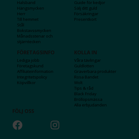
Halsband
Guide för kedjor
Hängsmycken
Sälj ditt guld
Herr
Försäkringar
Till hemmet
Presentkort
Stål
Bokstavssmycken
Månadsstenar och
stjärntecken
FÖRETAGSINFO
KOLLA IN
Lediga jobb
Våra tävlingar
Företagskund
Guldlotten
Affiliateinformation
Graverbara produkter
Integritetspolicy
Rosa Bandet
Köpvillkor
Wolt
Tips & råd
Black Friday
Bröllopsmässa
Alla erbjudanden
FÖLJ OSS