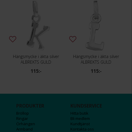
Hängsmycke i äkta silver
Hängsmycke i äkta silver
ALBREKTS GULD
ALBREKTS GULD
115:-
115:-
PRODUKTER
KUNDSERVICE
Bröllop
Hitta butik
Ringar
Bli medlem
Örhängen
Kundtjänst
Armband
Kontakta oss