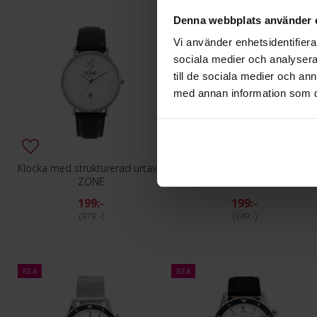
Denna webbplats använder 
Vi använder enhetsidentifierar
sociala medier och analysera 
till de sociala medier och a
med annan information som du 
Klocka med strukturerad urtavla
Halsband i stål
ZONE
ALBREKTS GULD
199:-
199:-
379:-
349:-
REA
REA