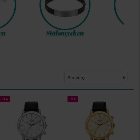
Sortering
REA
REA