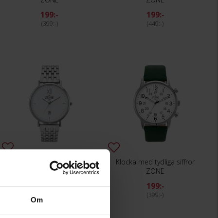
199:-
199:-
399:-
449:-
Klocka med strukturerad urtavla
Klocka med tydliga siffror
ZONE
ZONE
199:-
199:-
399:-
399:-
Om