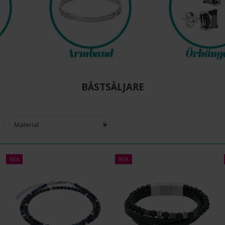
BÄSTSÄLJARE
Material
REA
REA