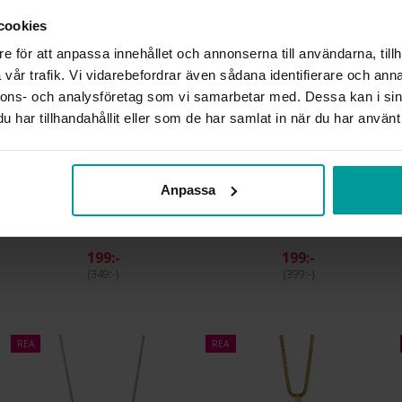
cookies
e för att anpassa innehållet och annonserna till användarna, tillh
vår trafik. Vi vidarebefordrar även sådana identifierare och anna
nnons- och analysföretag som vi samarbetar med. Dessa kan i sin
har tillhandahållit eller som de har samlat in när du har använt 
Anpassa
Armband i stål och läder
Armband i stål och läder
ALBREKTS GULD
ALBREKTS GULD
199:-
199:-
349:-
399:-
REA
REA