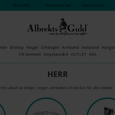
TIPS & RÅD
MEDLEMSKLUBB
KUNDSERVICE
nter
Bröllop
Ringar
Örhängen
Armband
Halsband
Hängs
Till hemmet
Smyckesvård
OUTLET
REA
HERR
ett utbud av kedjor, ringar, armband och klockor för alla smaker. 