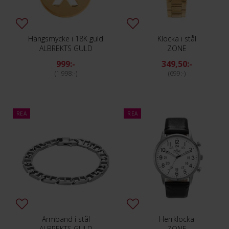
Hängsmycke i 18K guld
Klocka i stål
ALBREKTS GULD
ZONE
999:-
349,50:-
1 998:-
699:-
REA
REA
Armband i stål
Herrklocka
ALBREKTS GULD
ZONE