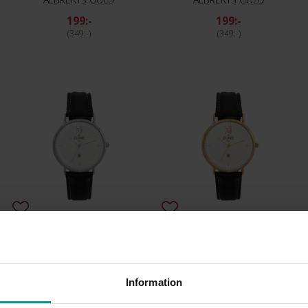
199:-
199:-
349:-
349:-
Klocka med strukturerad urtavla
Klocka med strukturerad urtavla
ZONE
ZONE
199:-
199:-
349:-
349:-
Information