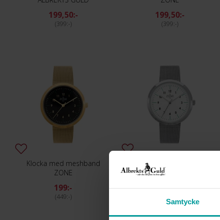
199,50:-
199,50:-
399:-
399:-
Klocka med meshband
Klocka med meshband
ZONE
ZONE
199:-
199:-
449:-
449:-
Samtycke