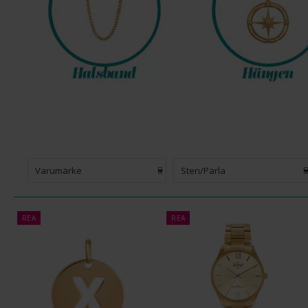
Varumärke
Sten/Pärla
REA
REA