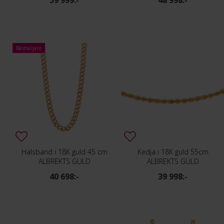
59 999:-
48 998:-
Bästsäljare
Halsband i 18K guld 45 cm
Kedja i 18K guld 55cm
ALBREKTS GULD
ALBREKTS GULD
40 698:-
39 998:-