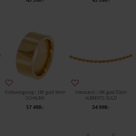
45 598:-
45 398:-
Förlovningsring i 18K guld 9mm
Halsband i 18K guld 50cm
SCHALINS
ALBREKTS GULD
57 498:-
34 998:-