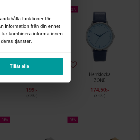
REA
andahålla funktioner för
n information från din enhet
 tur kombinera informationen
deras tjänster.
Tillåt alla
Herrklocka
Herrklocka
ZONE
ZONE
199:-
174,50:-
399:-
349:-
REA
REA