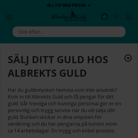
BETALA MED KLARNA ✔
💍💘
💍💘
ALLTID BRA PRISER ✔
ALLTID BRA PRISER ✔
DAGS ATT POPPA?
DAGS ATT POPPA?
SÄLJ DITT GULD HOS
ALBREKTS GULD
Har du guldsmycken hemma som inte används?
Kom in till Albrekts Guld och få pengar för ditt
guld. Vår trevliga och kunniga personal ger er en
personlig och trygg service när du vill sälja ditt
guld. Butiken skickar in dina smycken för
värdering och du har pengarna på kontot inom
ca 14 arbetsdagar. En trygg och enkel process.