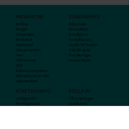
PRODUKTER
KUNDSERVICE
Bröllop
Hitta butik
Ringar
Bli medlem
Örhängen
Kundtjänst
Armband
Kontakta oss
Halsband
Guide för kedjor
Hängsmycken
Sälj ditt guld
Herr
Försäkringar
Till hemmet
Presentkort
Stål
Bokstavssmycken
Månadsstenar och
stjärntecken
FÖRETAGSINFO
KOLLA IN
Lediga jobb
Våra tävlingar
Företagskund
Guldlotten
Affiliateinformation
Graverbara produkter
Integritetspolicy
Rosa Bandet
Köpvillkor
Wolt
Tips & råd