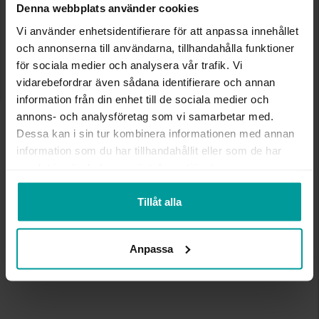
KÖP MED PRESENTKORT
Denna webbplats använder cookies
Vi använder enhetsidentifierare för att anpassa innehållet
Presentkort gäller vid betalning av varor i alla
och annonserna till användarna, tillhandahålla funktioner
Albrekts Gulds fysiska butiker i hela Sverige.
för sociala medier och analysera vår trafik. Vi
VID RETUR
vidarebefordrar även sådana identifierare och annan
information från din enhet till de sociala medier och
Om du har betalat med ett presentkort får du ett
annons- och analysföretag som vi samarbetar med.
nytt presentkort på returbeloppet. Presentkort
Dessa kan i sin tur kombinera informationen med annan
kan inte bytas mot kontanter.
information som du har tillhandahållit eller som de har
Vid förlust av presentkort
samlat in när du har använt deras tjänster.
Borttappade presentkort ersätts ej.
Tillåt alla
Anpassa