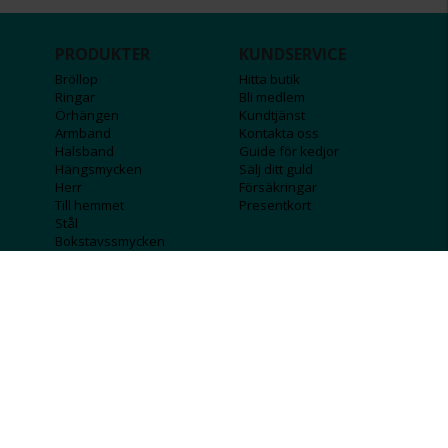
PRODUKTER
KUNDSERVICE
Bröllop
Hitta butik
Ringar
Bli medlem
Örhängen
Kundtjänst
Armband
Kontakta oss
Halsband
Guide för kedjor
Hängsmycken
Sälj ditt guld
Herr
Försäkringar
Till hemmet
Presentkort
Stål
Bokstavssmycken
Månadsstenar och
stjärntecken
FÖRETAGSINFO
KOLLA IN
Lediga jobb
Våra tävlingar
Företagskund
Guldlotten
Affiliateinformation
Graverbara produkter
Integritetspolicy
Rosa Bandet
Köpvillkor
Wolt
Tips & råd
Black Friday