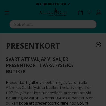
BETALA MED KLARNA ✔
💍💘
💍💘
ALLTID BRA PRISER ✔
ALLTID BRA PRISER ✔
DAGS ATT POPPA?
DAGS ATT POPPA?
PRESENTKORT
SVÅRT ATT VÄLJA? VI SÄLJER
PRESENTKORT I VÅRA FYSISKA
BUTIKER!
Presentkort gäller vid betalning av varor i alla
Albrekts Gulds fysiska butiker i hela Sverige. För
tillfället går det inte att använda presentkort vid
betalning av varor i Albrekts Gulds e-handel. Men
du kan
köpa ett presentkort online hos GoGift