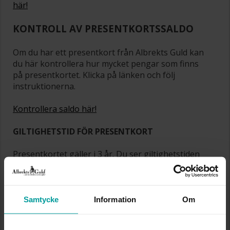
här!
KONTROLL AV PRESENTKORTSSALDO
Om du har ett presentkort från Albrekts Guld kan
du här kontrollera hur mycket pengar som finns
på presentkortet. Klicka på länken och följ
instruktionerna.
Kontrollera saldo här!
GILTIGHETSTID FÖR PRESENTKORT
Presentkortet gäller i 3 år. Du ser giltighetstiden
på presentkortet om du går in på Kontrollera
presentkortssaldo. Om presentkortet laddats mer
än en gång används alltid det äldsta
presentkortet först när du använder det. Öppet
Samtycke
Information
Om
köp gäller ej på presentkort.