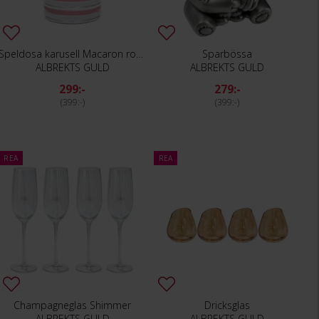
Speldosa karusell Macaron rosa
Sparbössa
ALBREKTS GULD
ALBREKTS GULD
299:-
279:-
399:-
399:-
REA
REA
Champagneglas Shimmer
Dricksglas
ALBREKTS GULD
ALBREKTS GULD