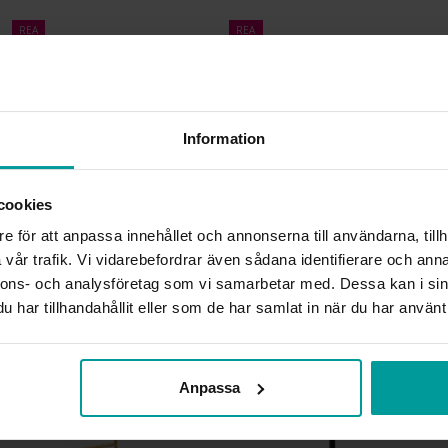
REA
REA
Information
cookies
e för att anpassa innehållet och annonserna till användarna, tillh
Servettring Blad
Smyckeskrin Trollslända
ALBREKTS GULD
ALBREKTS GULD
vår trafik. Vi vidarebefordrar även sådana identifierare och anna
nnons- och analysföretag som vi samarbetar med. Dessa kan i sin
189,50:-
149,50:-
379:-
299:-
har tillhandahållit eller som de har samlat in när du har använt 
REA
Anpassa