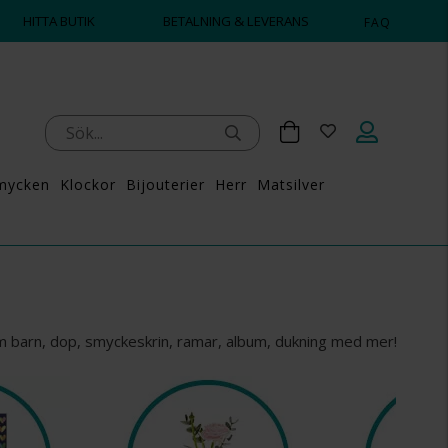
HITTA BUTIK
BETALNING & LEVERANS
FAQ
mycken
Klockor
Bijouterier
Herr
Matsilver
nom barn, dop, smyckeskrin, ramar, album, dukning med mer!