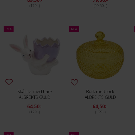
89,50:-
79,50:-
179:-
99,50:-
REA
REA
Skål lila med hare
Burk med lock
ALBREKTS GULD
ALBREKTS GULD
64,50:-
64,50:-
129:-
129:-