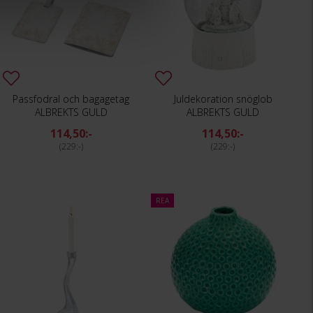
Passfodral och bagagetag
Juldekoration snöglob
ALBREKTS GULD
ALBREKTS GULD
114,50:-
114,50:-
229:-
229:-
REA