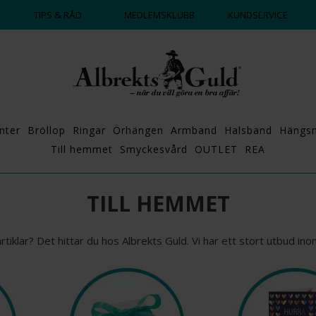
TIPS & RÅD
MEDLEMSKLUBB
KUNDSERVICE
nter
Bröllop
Ringar
Örhängen
Armband
Halsband
Hängs
Till hemmet
Smyckesvård
OUTLET
REA
TILL HEMMET
tiklar? Det hittar du hos Albrekts Guld. Vi har ett stort utbud i