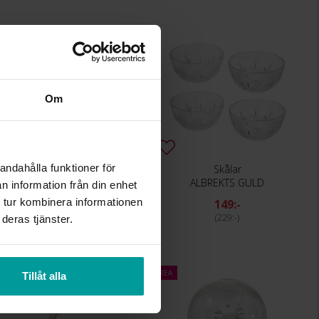
Om
andahålla funktioner för
Smyckesfat 3 vån
Skålar
ALBREKTS GULD
ALBREKTS GULD
n information från din enhet
 tur kombinera informationen
149:-
149:-
229:-
229:-
deras tjänster.
REA
REA
Tillåt alla