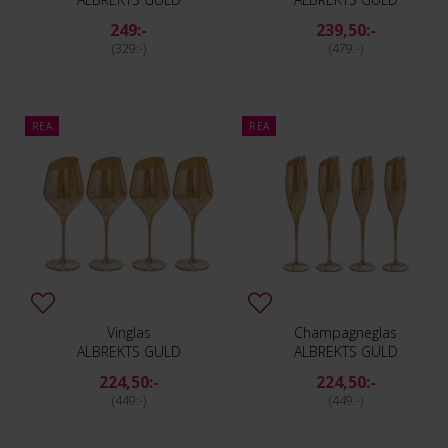
249:-
239,50:-
329:-
479:-
REA
REA
Vinglas
Champagneglas
ALBREKTS GULD
ALBREKTS GULD
224,50:-
224,50:-
449:-
449:-