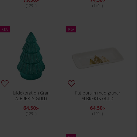
79,50:-
74,50:-
129:-
149:-
REA
REA
Juldekoration Gran
Fat porslin med granar
ALBREKTS GULD
ALBREKTS GULD
64,50:-
64,50:-
129:-
129:-