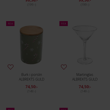
99,50:-
99,50:-
199:-
199:-
REA
REA
Burk i porslin
Martiniglas
ALBREKTS GULD
ALBREKTS GULD
74,50:-
74,50:-
149:-
149:-