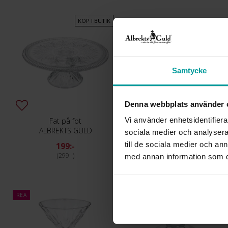
KÖP I BUTIK
Samtycke
Denna webbplats använder 
Vi använder enhetsidentifierar
Fat på fot
Smyckeskrin speldosa
ALBREKTS GULD
ALBREKTS GULD
sociala medier och analysera 
till de sociala medier och a
199:-
199:-
299:-
269:-
med annan information som du 
REA