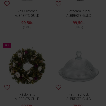
Vas Glimmer
Fotoram Rund
ALBREKTS GULD
ALBREKTS GULD
99,50:-
99,50:-
179:-
199:-
REA
Påskkrans
Fat med lock
ALBREKTS GULD
ALBREKTS GULD