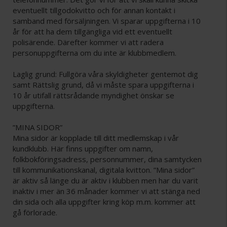
eventuellt tillgodokvitto och för annan kontakt i
samband med försäljningen. Vi sparar uppgifterna i 10
år för att ha dem tillgängliga vid ett eventuellt
polisärende. Därefter kommer vi att radera
personuppgifterna om du inte är klubbmedlem.
Laglig grund: Fullgöra våra skyldigheter gentemot dig
samt Rättslig grund, då vi måste spara uppgifterna i
10 år utifall rättsrådande myndighet önskar se
uppgifterna.
”MINA SIDOR”
Mina sidor är kopplade till ditt medlemskap i vår
kundklubb. Här finns uppgifter om namn,
folkbokföringsadress, personnummer, dina samtycken
till kommunikationskanal, digitala kvitton. ”Mina sidor”
är aktiv så länge du är aktiv i klubben men har du varit
inaktiv i mer än 36 månader kommer vi att stänga ned
din sida och alla uppgifter kring köp m.m. kommer att
gå förlorade.