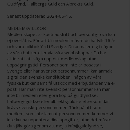
Guldfynd, Hallbergs Guld och Albrekts Guld.
Senast uppdaterad 2024-05-15.
MEDLEMSVILLKOR
Medlemskapet är kostnadsfritt och personligt och kan
ej överlåtas. För att bli medlem måste du ha fyllt 16 år
och vara folkbokförd i Sverige. Du anmäler dig i någon
av våra butiker eller via våra webbshoppar Du har
alltid rätt att säga upp ditt medlemskap utan
uppsägningstid. Personer som inte är bosatta i
Sverige eller har svenskt personnummer, kan anmäla
sig till den svenska kundklubben i någon av våra
fysiska butiker samt få utskick med erbjudanden via e-
post. Har man inte svenskt personnummer kan man
inte bli medlem eller göra köp på guldfynd.se,
hallbergsguld.se eller albrektsguld.se eftersom där
krävs svenskt personnummer. Tänk på att som
medlem, som inte lämnat personnummer, kommer vi
inte kunna uppdatera dina uppgifter, utan det måste
du själv göra genom att mejla info@guldfynd.se,