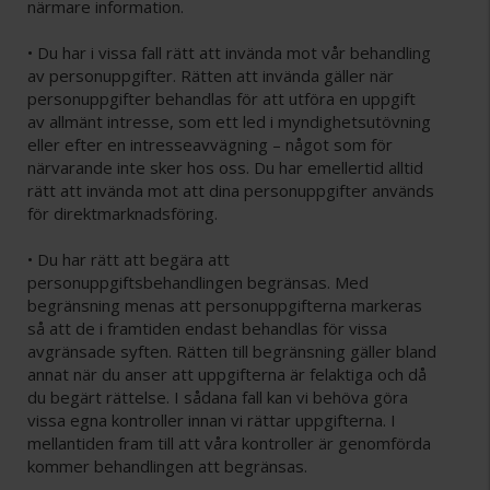
närmare information.
• Du har i vissa fall rätt att invända mot vår behandling
av personuppgifter. Rätten att invända gäller när
personuppgifter behandlas för att utföra en uppgift
av allmänt intresse, som ett led i myndighetsutövning
eller efter en intresseavvägning – något som för
närvarande inte sker hos oss. Du har emellertid alltid
rätt att invända mot att dina personuppgifter används
för direktmarknadsföring.
• Du har rätt att begära att
personuppgiftsbehandlingen begränsas. Med
begränsning menas att personuppgifterna markeras
så att de i framtiden endast behandlas för vissa
avgränsade syften. Rätten till begränsning gäller bland
annat när du anser att uppgifterna är felaktiga och då
du begärt rättelse. I sådana fall kan vi behöva göra
vissa egna kontroller innan vi rättar uppgifterna. I
mellantiden fram till att våra kontroller är genomförda
kommer behandlingen att begränsas.