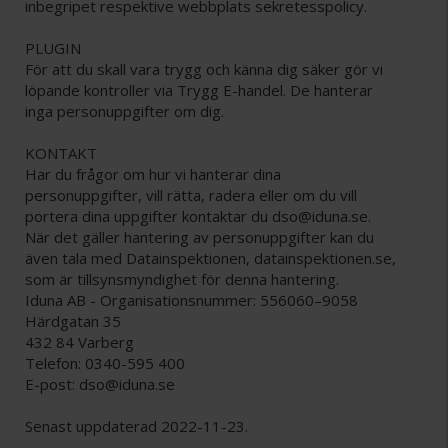
inbegripet respektive webbplats sekretesspolicy.
PLUGIN
För att du skall vara trygg och känna dig säker gör vi
löpande kontroller via Trygg E-handel. De hanterar
inga personuppgifter om dig.
KONTAKT
Har du frågor om hur vi hanterar dina
personuppgifter, vill rätta, radera eller om du vill
portera dina uppgifter kontaktar du dso@iduna.se.
När det gäller hantering av personuppgifter kan du
även tala med Datainspektionen, datainspektionen.se,
som är tillsynsmyndighet för denna hantering.
Iduna AB - Organisationsnummer: 556060–9058
Härdgatan 35
432 84 Varberg
Telefon: 0340-595 400
E-post: dso@iduna.se
Senast uppdaterad 2022-11-23.