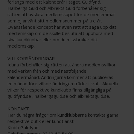
förlängs med ett kalenderår i taget. Guldfynd,
Hallbergs Guld och Albrekts Guld förbehåller sig
rätten att avsluta medlemskapet för de medlemmar
som ej använt sitt medlemsnummer på tre år.
Ovanstående koncept har även rätt att säga upp ditt
medlemskap om de skulle besluta att upphöra med
sina kundklubbar eller om du missbrukar ditt
medlemskap.
VILLKORSÄNDRINGAR
Iduna förbehåller sig rätten att ändra medlemsvillkor
med verkan från och med nästföljande
kalendermånad. Ändringarna kommer att publiceras
en månad före villkorsändringen träder i kraft. Aktuella
villkor för respektive kundklubb finns tillgängliga på
guldfynd.se , hallbergsguld.se och albrektsguld.se.
KONTAKT
Har du några frågor om kundklubbarna kontakta gärna
respektive butik eller kundtjänst.
Klubb Guldfynd:
Telefonnummer: 0340-59 54 99