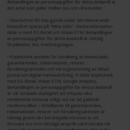
Behandlingen av personuppgifter för detta ändamål är
det avtal som gäller mellan oss och våra kunder.
• Dina kvitton för köp gjorda under det innevarande
bonusåret sparas på "Mina sidor". Denna information
delar vi med EG Retail och Viskan ETM. Behandlingen
av personuppgifter för detta ändamål är rättslig
förpliktelse, dvs. bokföringslagen.
• Köphistorik används för beräkning av bonussaldo,
garantiärenden, reklamationer, returer,
försäkringsärenden och vid segmentering av riktad
postal och digital marknadsföring. Vi delar köphistorik
med EG Retail, Viskan ETM, Google Analytics.
Behandlingen av personuppgifter för dessa ändamål
är vår avtalade skyldighet att erbjuda våra
medlemmar bonusar enligt vid var tid gällande
medlemsvillkor. I förhållande till garantiärenden,
reklamationer, returer och försäkringsärenden är
rättslig grund vårt berättigade intresse av att
försvara oss mot rättsliga anspråk samt bevaka vår
egen rätt gentemot kunder/medlemmar eller andra.