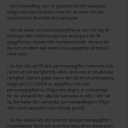
• Den behandling som är grundad på ditt samtycke
enligt vad som beskrivs ovan har du även rätt att
närsomhelst återkalla ditt samtycke.
• Om du anser att personuppgifterna som rör dig är
felaktiga eller ofullständiga kan du begära att få
uppgifterna rättade eller kompletterade. Notera att
du som medlem kan ändra vissa uppgifter direkt på
mina sidor.
• Du har rätt att få dina personuppgifter raderade (s.k.
rätten att bli bortglömd), vilket dock inte är en absolut
rättighet. Rätten gäller bara i det fall förutsättningarna
enligt art. 17 i GDPR är uppfyllda, t.ex. om
personuppgifterna i fråga inte längre är nödvändiga
för de ändamål för vilka de samlades in eller i det fall
du återkallar ditt samtycke (om behandlingen i fråga
sker med samtycke som rättslig grund).
• Du har också rätt att ta emot dina personuppgifter i
maskinläsbar form och överföra data till en annan part