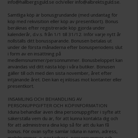
info@hallbergsguld.se och/eller info@albrektsguld.se.
Samtliga köp är bonusgrundande (med undantag för
köp med rekvisition eller köp av presentkort). Bonus
beräknas efter registrerade köp gjorda under
kalenderår, d.v.s. från 1/1 till 31/12. Inför varje nytt år
nollställs ditt bonussparande. Bonusen betalas ut
under de första månaderna efter bonusperiodens slut
i form av en insättning på
medlemsnummer/personnummer. Bonusbeloppet kan
användas vid ditt nästa köp i våra butiker. Bonusen
gäller till och med den sista november, året efter
intjänande året. Den kan ej inlösas mot kontanter eller
presentkort.
INSAMLING OCH BEHANDLING AV
PERSONUPPGIFTER OCH KÖPINFORMATION
Iduna behandlar även dina personuppgifter i syfte att
säkerställa vem du är, för att kunna kontakta dig och
för att administrera dina köp så för att du kan få
bonus. För ovan syfte samlar Iduna in namn, adress,
mobilnummer, e-postadress, personnummer och