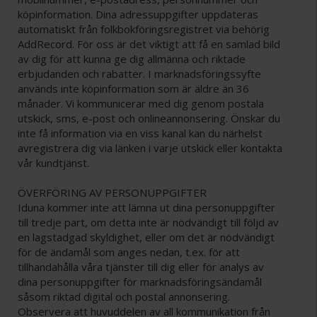
köpinformation. Dina adressuppgifter uppdateras
automatiskt från folkbokföringsregistret via behörig
AddRecord. För oss är det viktigt att få en samlad bild
av dig för att kunna ge dig allmänna och riktade
erbjudanden och rabatter. I marknadsföringssyfte
används inte köpinformation som är äldre än 36
månader. Vi kommunicerar med dig genom postala
utskick, sms, e-post och onlineannonsering. Önskar du
inte få information via en viss kanal kan du närhelst
avregistrera dig via länken i varje utskick eller kontakta
vår kundtjänst.
ÖVERFÖRING AV PERSONUPPGIFTER
Iduna kommer inte att lämna ut dina personuppgifter
till tredje part, om detta inte är nödvändigt till följd av
en lagstadgad skyldighet, eller om det är nödvändigt
för de ändamål som anges nedan, t.ex. för att
tillhandahålla våra tjänster till dig eller för analys av
dina personuppgifter för marknadsföringsändamål
såsom riktad digital och postal annonsering.
Observera att huvuddelen av all kommunikation från