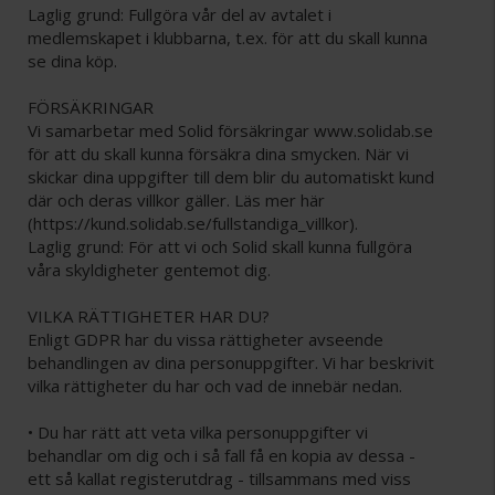
Laglig grund: Fullgöra vår del av avtalet i
medlemskapet i klubbarna, t.ex. för att du skall kunna
se dina köp.
FÖRSÄKRINGAR
Vi samarbetar med Solid försäkringar www.solidab.se
för att du skall kunna försäkra dina smycken. När vi
skickar dina uppgifter till dem blir du automatiskt kund
där och deras villkor gäller. Läs mer här
(https://kund.solidab.se/fullstandiga_villkor).
Laglig grund: För att vi och Solid skall kunna fullgöra
våra skyldigheter gentemot dig.
VILKA RÄTTIGHETER HAR DU?
Enligt GDPR har du vissa rättigheter avseende
behandlingen av dina personuppgifter. Vi har beskrivit
vilka rättigheter du har och vad de innebär nedan.
• Du har rätt att veta vilka personuppgifter vi
behandlar om dig och i så fall få en kopia av dessa -
ett så kallat registerutdrag - tillsammans med viss