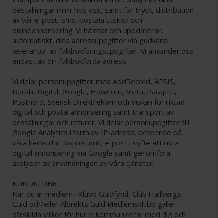
beställningar m.m. hos oss, samt för tryck, distribution
av vår e-post, sms, postala utskick och
onlineannonsering. Vi hämtar och uppdaterar,
automatiskt, dina adressuppgifter via godkänd
leverantör av folkbokföringsuppgifter. Vi använder oss
endast av din folkbokförda adress.
Vi delar personuppgifter med AddRecord, APSIS,
Docklin Digital, Google, HowCom, Meta, Parajett,
Postnord, Svensk Direktreklam och Viskan för riktad
digital och postal annonsering samt transport av
beställningar och returer. Vi delar personuppgifter till
Google Analytics i form av IP-adress, beteende på
våra hemsidor, köphistorik, e-post i syfte att rikta
digital annonsering via Google samt genomföra
analyser av användningen av våra tjänster.
KUNDKLUBB
När du är medlem i Klubb Guldfynd, Club Hallbergs
Guld och/eller Albrekts Guld Medlemsklubb gäller
särskilda villkor för hur vi kommunicerar med dig och