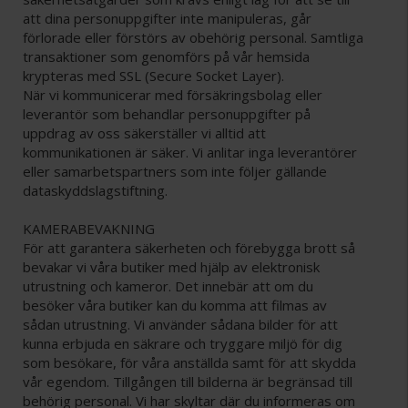
att dina personuppgifter inte manipuleras, går
förlorade eller förstörs av obehörig personal. Samtliga
transaktioner som genomförs på vår hemsida
krypteras med SSL (Secure Socket Layer).
När vi kommunicerar med försäkringsbolag eller
leverantör som behandlar personuppgifter på
uppdrag av oss säkerställer vi alltid att
kommunikationen är säker. Vi anlitar inga leverantörer
eller samarbetspartners som inte följer gällande
dataskyddslagstiftning.
KAMERABEVAKNING
För att garantera säkerheten och förebygga brott så
bevakar vi våra butiker med hjälp av elektronisk
utrustning och kameror. Det innebär att om du
besöker våra butiker kan du komma att filmas av
sådan utrustning. Vi använder sådana bilder för att
kunna erbjuda en säkrare och tryggare miljö för dig
som besökare, för våra anställda samt för att skydda
vår egendom. Tillgången till bilderna är begränsad till
behörig personal. Vi har skyltar där du informeras om