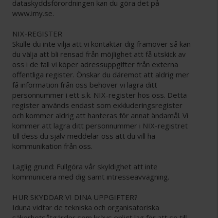
dataskyddsförordningen kan du göra det på
www.imy.se.
NIX-REGISTER
Skulle du inte vilja att vi kontaktar dig framöver så kan
du välja att bli rensad från möjlighet att få utskick av
oss i de fall vi köper adressuppgifter från externa
offentliga register. Önskar du däremot att aldrig mer
få information från oss behöver vi lagra ditt
personnummer i ett s.k. NIX-register hos oss. Detta
register används endast som exkluderingsregister
och kommer aldrig att hanteras för annat ändamål. Vi
kommer att lagra ditt personnummer i NIX-registret
till dess du själv meddelar oss att du vill ha
kommunikation från oss.
Laglig grund: Fullgöra vår skyldighet att inte
kommunicera med dig samt intresseavvägning.
HUR SKYDDAR VI DINA UPPGIFTER?
Iduna vidtar de tekniska och organisatoriska
säkerhetsåtgärder som krävs enligt lag för att se till