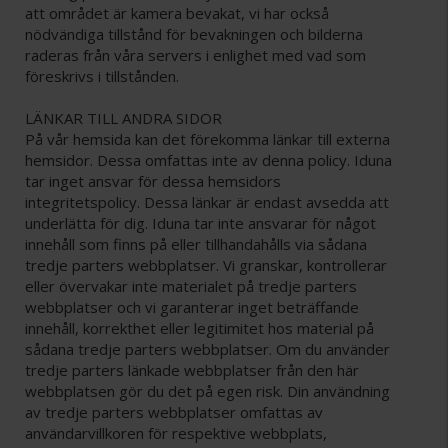
att området är kamera bevakat, vi har också
nödvändiga tillstånd för bevakningen och bilderna
raderas från våra servers i enlighet med vad som
föreskrivs i tillstånden.
LÄNKAR TILL ANDRA SIDOR
På vår hemsida kan det förekomma länkar till externa
hemsidor. Dessa omfattas inte av denna policy. Iduna
tar inget ansvar för dessa hemsidors
integritetspolicy. Dessa länkar är endast avsedda att
underlätta för dig. Iduna tar inte ansvarar för något
innehåll som finns på eller tillhandahålls via sådana
tredje parters webbplatser. Vi granskar, kontrollerar
eller övervakar inte materialet på tredje parters
webbplatser och vi garanterar inget beträffande
innehåll, korrekthet eller legitimitet hos material på
sådana tredje parters webbplatser. Om du använder
tredje parters länkade webbplatser från den här
webbplatsen gör du det på egen risk. Din användning
av tredje parters webbplatser omfattas av
användarvillkoren för respektive webbplats,