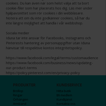
cookies. Du kan även när som helst välja att ta bort
cookie-filer som har placerats hos dig. Läs mer under
hjälpavsnittet som rör cookies i din webbläsare.
Notera att om du inte godkänner cookies, så har du
inte längre möjlighet att handla i vår webbshop.
Sociala medier
Iduna tar inte ansvar för Facebooks, Instagrams och
Pinterests hantering av personuppgifter utan Iduna
hänvisar till respektive kontos integritetspolicy.
https://www.facebook.com/legal/terms/customaudience
https://www.facebook.com/business/news/updating-
our-product-terms
https://policy.pinterest.com/en/privacy-policy
PRODUKTER
KUNDSERVICE
Bröllop
Hitta butik
Ringar
Bli medlem
Örhängen
Kundtjänst
Armband
Kontakta oss