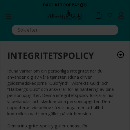
BETALA MED KLARNA ✔
💍💘
DAGS ATT POPPA?
ALLTID BRA PRISER ✔
ALLTID BRA PRISER ✔
DAGS ATT POPPA?
💍💘
INTEGRITETSPOLICY
Iduna värnar om din personliga integritet när du
använder dig av våra tjänster. Iduna driver
guldsmedskedjorna ”Guldfynd”, ”Albrekts Guld” och
”Hallbergs Guld” och ansvarar för all hantering av dina
personuppgifter. Denna integritetspolicy förklarar hur
vi behandlar och skyddar dina personuppgifter. Den
uppdateras vid behov så var noga med att alltid
kontrollera vad som gäller på vår hemsida.
Denna integritetspolicy gäller endast för