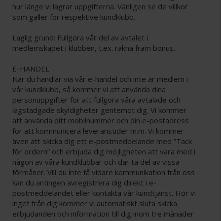
hur länge vi lagrar uppgifterna. Vänligen se de villkor
som gäller för respektive kundklubb.
Laglig grund: Fullgöra vår del av avtalet i
medlemskapet i klubben, t.ex. räkna fram bonus.
E-HANDEL
När du handlar via vår e-handel och inte är medlem i
vår kundklubb, så kommer vi att använda dina
personuppgifter för att fullgöra våra avtalade och
lagstadgade skyldigheter gentemot dig. Vi kommer
att använda ditt mobilnummer och din e-postadress
för att kommunicera leveranstider m.m. Vi kommer
även att skicka dig ett e-postmeddelande med ”Tack
för ordern” och erbjuda dig möjligheten att vara med i
någon av våra kundklubbar och där ta del av vissa
förmåner. Vill du inte få vidare kommunikation från oss
kan du antingen avregistrera dig direkt i e-
postmeddelandet eller kontakta vår kundtjänst. Hör vi
inget från dig kommer vi automatiskt sluta skicka
erbjudanden och information till dig inom tre månader