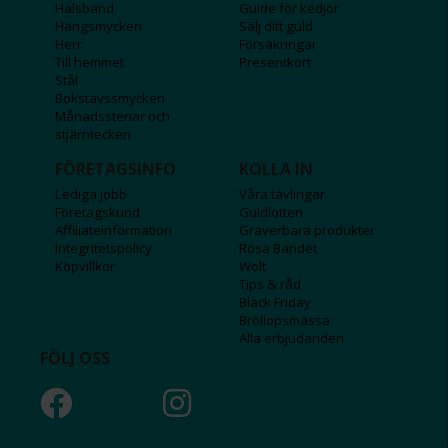
Halsband
Guide för kedjor
Hängsmycken
Sälj ditt guld
Herr
Försäkringar
Till hemmet
Presentkort
Stål
Bokstavssmycken
Månadsstenar och
stjärntecken
FÖRETAGSINFO
KOLLA IN
Lediga jobb
Våra tävlingar
Företagskund
Guldlotten
Affiliateinformation
Graverbara produkter
Integritetspolicy
Rosa Bandet
Köpvillkor
Wolt
Tips & råd
Black Friday
Bröllopsmässa
Alla erbjudanden
FÖLJ OSS