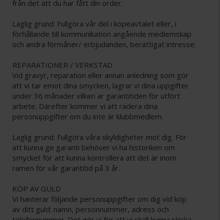
från det att du har fått din order.
Laglig grund: Fullgöra vår del i köpeavtalet eller, i
förhållande till kommunikation angående medlemskap
och andra förmåner/ erbjudanden, berättigat intresse.
REPARATIONER / VERKSTAD
Vid gravyr, reparation eller annan anledning som gör
att vi tar emot dina smycken, lagrar vi dina uppgifter
under 36 månader vilken är garantitiden för utfört
arbete. Därefter kommer vi att radera dina
personuppgifter om du inte är klubbmedlem.
Laglig grund: Fullgöra våra skyldigheter mot dig. För
att kunna ge garanti behöver vi ha historiken om
smycket för att kunna kontrollera att det är inom
ramen för vår garantitid på 3 år.
KÖP AV GULD
Vi hanterar följande personuppgifter om dig vid köp
av ditt guld: namn, personnummer, adress och
telefonnummer. Det gör vi för att vi skall kunna skicka