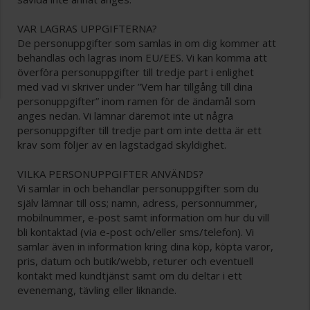
VAR LAGRAS UPPGIFTERNA?
De personuppgifter som samlas in om dig kommer att
behandlas och lagras inom EU/EES. Vi kan komma att
överföra personuppgifter till tredje part i enlighet
med vad vi skriver under ”Vem har tillgång till dina
personuppgifter” inom ramen för de ändamål som
anges nedan. Vi lämnar däremot inte ut några
personuppgifter till tredje part om inte detta är ett
krav som följer av en lagstadgad skyldighet.
VILKA PERSONUPPGIFTER ANVÄNDS?
Vi samlar in och behandlar personuppgifter som du
själv lämnar till oss; namn, adress, personnummer,
mobilnummer, e-post samt information om hur du vill
bli kontaktad (via e-post och/eller sms/telefon). Vi
samlar även in information kring dina köp, köpta varor,
pris, datum och butik/webb, returer och eventuell
kontakt med kundtjänst samt om du deltar i ett
evenemang, tävling eller liknande.