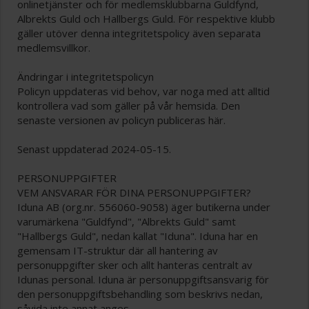
onlinetjänster och för medlemsklubbarna Guldfynd,
Albrekts Guld och Hallbergs Guld. För respektive klubb
gäller utöver denna integritetspolicy även separata
medlemsvillkor.
Ändringar i integritetspolicyn
Policyn uppdateras vid behov, var noga med att alltid
kontrollera vad som gäller på vår hemsida. Den
senaste versionen av policyn publiceras här.
Senast uppdaterad 2024-05-15.
PERSONUPPGIFTER
VEM ANSVARAR FÖR DINA PERSONUPPGIFTER?
Iduna AB (org.nr. 556060-9058) äger butikerna under
varumärkena "Guldfynd", "Albrekts Guld" samt
"Hallbergs Guld", nedan kallat "Iduna". Iduna har en
gemensam IT-struktur där all hantering av
personuppgifter sker och allt hanteras centralt av
Idunas personal. Iduna är personuppgiftsansvarig för
den personuppgiftsbehandling som beskrivs nedan,
såvida inte annat anges.