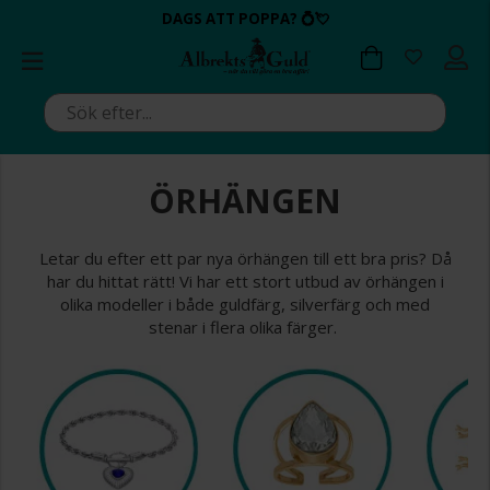
BETALA MED KLARNA ✔
💍💘
💍💘
ALLTID BRA PRISER ✔
ALLTID BRA PRISER ✔
DAGS ATT POPPA?
DAGS ATT POPPA?
ÖRHÄNGEN
Letar du efter ett par nya örhängen till ett bra pris? Då
har du hittat rätt! Vi har ett stort utbud av örhängen i
olika modeller i både guldfärg, silverfärg och med
stenar i flera olika färger.