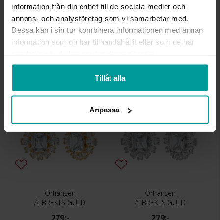
information från din enhet till de sociala medier och
annons- och analysföretag som vi samarbetar med.
Dessa kan i sin tur kombinera informationen med annan
Örhängen
Örhängen
ALBREKTS GULD
ALBREKTS GULD
information som du har tillhandahållit eller som de har
samlat in när du har använt deras tjänster.
25:-
25:-
Tillåt alla
Anpassa
Örhängen
Örhängen
ALBREKTS GULD
ALBREKTS GULD
279:-
279:-