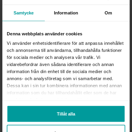
Diamantarmband i 18K guld
Diamantarmband i 18K guld
ALBREKTS GULD
ALBREKTS GULD
Samtycke
Information
Om
77 499:-
74 999:-
Denna webbplats använder cookies
Vi använder enhetsidentifierare för att anpassa innehållet
och annonserna till användarna, tillhandahålla funktioner
för sociala medier och analysera vår trafik. Vi
vidarebefordrar även sådana identifierare och annan
information från din enhet till de sociala medier och
annons- och analysföretag som vi samarbetar med.
Dessa kan i sin tur kombinera informationen med annan
information som du har tillhandahållit eller som de har
samlat in när du har använt deras tjänster.
Diamantarmband i 18K guld
Diamantarmband i 18K guld
ALBREKTS GULD
ALBREKTS GULD
46 499:-
43 999:-
Tillåt alla