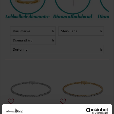
Varumärke
Sten/Pärla
Diamantfärg
Sortering