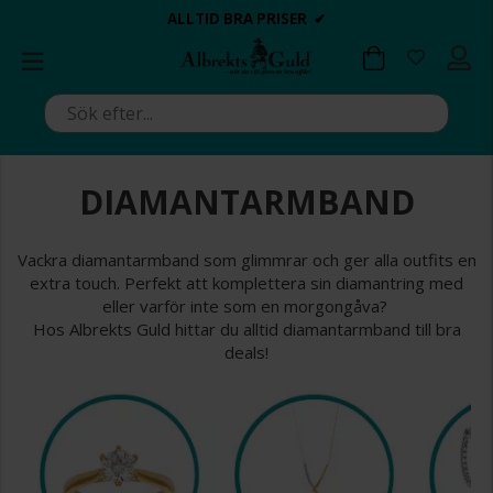
BETALA MED KLARNA ✔
💍💘
💍💘
ALLTID BRA PRISER ✔
ALLTID BRA PRISER ✔
DAGS ATT POPPA?
DAGS ATT POPPA?
DIAMANTARMBAND
Vackra diamantarmband som glimmrar och ger alla outfits en
extra touch. Perfekt att komplettera sin diamantring med
eller varför inte som en morgongåva?
Hos Albrekts Guld hittar du alltid diamantarmband till bra
deals!