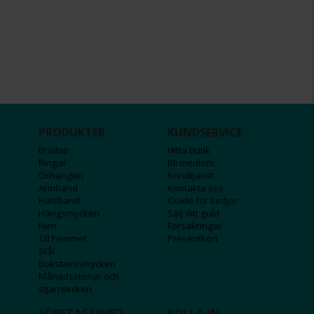
PRODUKTER
KUNDSERVICE
Bröllop
Hitta butik
Ringar
Bli medlem
Örhängen
Kundtjänst
Armband
Kontakta oss
Halsband
Guide för kedjor
Hängsmycken
Sälj ditt guld
Herr
Försäkringar
Till hemmet
Presentkort
Stål
Bokstavssmycken
Månadsstenar och
stjärntecken
FÖRETAGSINFO
KOLLA IN