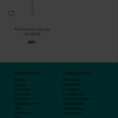
Mockasked Uppsala
AB GENSE
489:-
PRODUKTER
KUNDSERVICE
Bröllop
Hitta butik
Ringar
Bli medlem
Örhängen
Kundtjänst
Armband
Kontakta oss
Halsband
Guide för kedjor
Hängsmycken
Sälj ditt guld
Herr
Försäkringar
Till hemmet
Presentkort
Stål