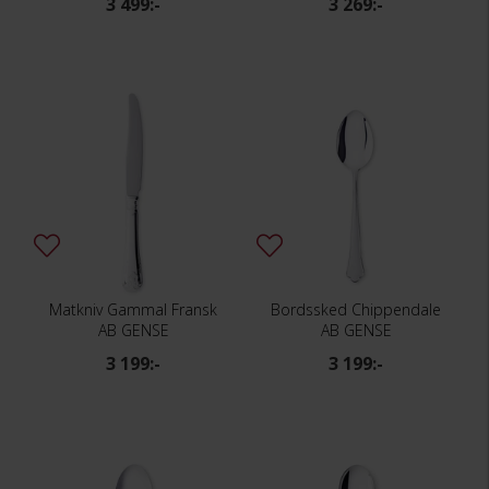
3 499:-
3 269:-
Matkniv Gammal Fransk
Bordssked Chippendale
AB GENSE
AB GENSE
3 199:-
3 199:-