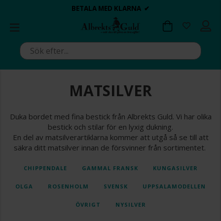
BETALA MED KLARNA ✔
💍💘
💍💘
ALLTID BRA PRISER ✔
ALLTID BRA PRISER ✔
DAGS ATT POPPA?
DAGS ATT POPPA?
MATSILVER
Duka bordet med fina bestick från Albrekts Guld. Vi har olika
bestick och stilar för en lyxig dukning.
En del av matsilverartiklarna kommer att utgå så se till att
säkra ditt matsilver innan de försvinner från sortimentet.
CHIPPENDALE
GAMMAL FRANSK
KUNGASILVER
OLGA
ROSENHOLM
SVENSK
UPPSALAMODELLEN
ÖVRIGT
NYSILVER