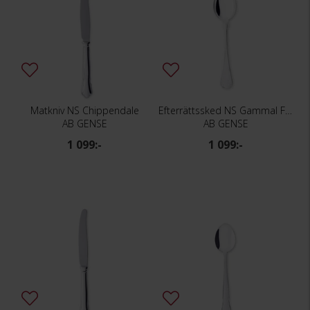
Matkniv NS Chippendale
Efterrättssked NS Gammal Fransk
AB GENSE
AB GENSE
1 099:-
1 099:-