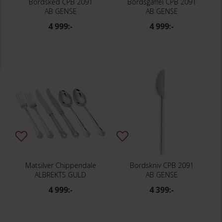
Bordsked CPB 2091
Bordsgaffel CPB 2091
AB GENSE
AB GENSE
4 999:-
4 999:-
Matsilver Chippendale
Bordskniv CPB 2091
ALBREKTS GULD
AB GENSE
4 999:-
4 399:-