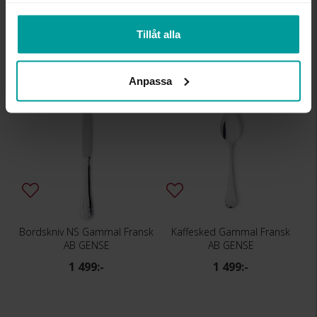
AB GENSE
AB GENSE
1 749:-
1 749:-
Tillåt alla
Anpassa
Bordskniv NS Gammal Fransk
Kaffesked Gammal Fransk
AB GENSE
AB GENSE
1 499:-
1 499:-