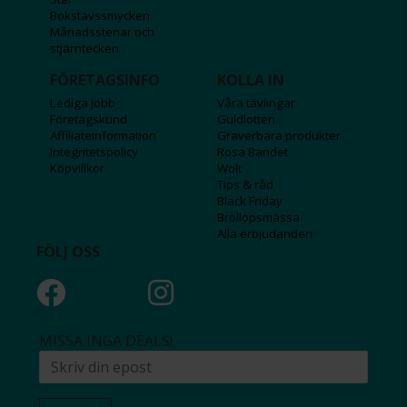
Bokstavssmycken
Månadsstenar och
stjärntecken
FÖRETAGSINFO
KOLLA IN
Lediga jobb
Våra tävlingar
Företagskund
Guldlotten
Affiliateinformation
Graverbara produkter
Integritetspolicy
Rosa Bandet
Köpvillkor
Wolt
Tips & råd
Black Friday
Bröllopsmässa
Alla erbjudanden
FÖLJ OSS
MISSA INGA DEALS!