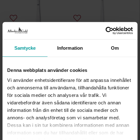
Bordskniv Rosenholm
Dessertsked/barnsked Rosenholm
AB GENSE
AB GENSE
Samtycke
Information
Om
1 999:-
1 899:-
Denna webbplats använder cookies
Vi använder enhetsidentifierare för att anpassa innehållet
och annonserna till användarna, tillhandahålla funktioner
för sociala medier och analysera vår trafik. Vi
vidarebefordrar även sådana identifierare och annan
information från din enhet till de sociala medier och
annons- och analysföretag som vi samarbetar med.
Dessa kan i sin tur kombinera informationen med annan
information som du har tillhandahållit eller som de har
Kaffesked CPB 2091
Kaffesked Leonore
samlat in när du har använt deras tjänster.