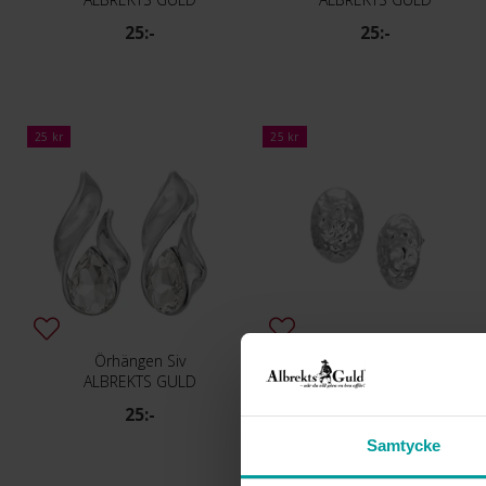
25:-
25:-
25 kr
25 kr
Örhängen Siv
Örhängen Roxanna
ALBREKTS GULD
ALBREKTS GULD
25:-
25:-
Samtycke