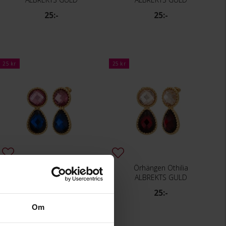
25:-
25:-
25 kr
25 kr
Örhängen Othilia
Örhängen Othilia
ALBREKTS GULD
ALBREKTS GULD
25:-
25:-
Om