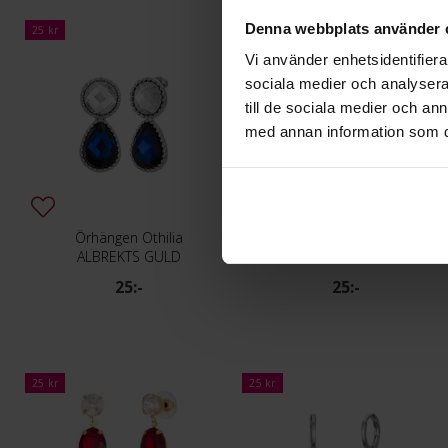
Denna webbplats använder 
25 kr
25 kr
Vi använder enhetsidentifierar
sociala medier och analysera 
till de sociala medier och a
med annan information som du 
Örhängen Othilia
Örhängen Olivia
ALBREKTS GULD
ALBREKTS GULD
25:-
25:-
25 kr
25 kr