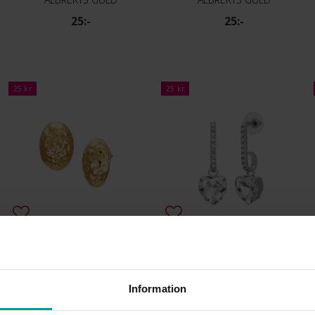
25:-
25:-
25 kr
25 kr
Örhängen Roxanna
Örhängen Perla
ALBREKTS GULD
ALBREKTS GULD
25:-
25:-
Information