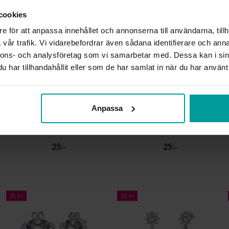
cookies
25 kr
25 kr
e för att anpassa innehållet och annonserna till användarna, tillh
vår trafik. Vi vidarebefordrar även sådana identifierare och anna
nnons- och analysföretag som vi samarbetar med. Dessa kan i sin
har tillhandahållit eller som de har samlat in när du har använt 
Anpassa
Örhängen Olivia
Örhängen Olivia
ALBREKTS GULD
ALBREKTS GULD
25:-
25:-
25 kr
25 kr