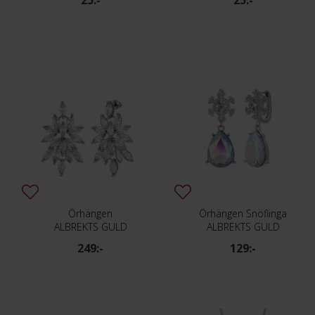
25:-
25:-
Örhängen
Örhängen Snöflinga
ALBREKTS GULD
ALBREKTS GULD
249:-
129:-