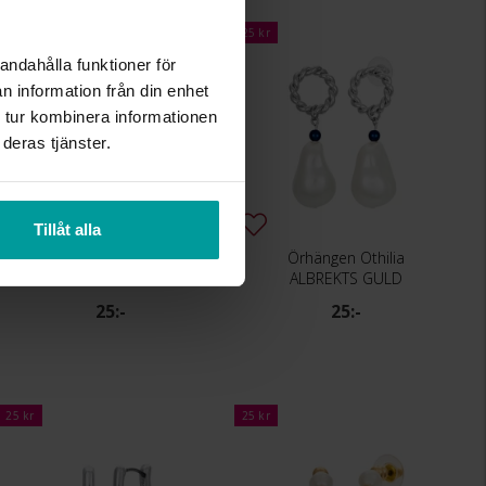
25 kr
25 kr
andahålla funktioner för
n information från din enhet
 tur kombinera informationen
deras tjänster.
Tillåt alla
Örhängen Othilia
Örhängen Othilia
ALBREKTS GULD
ALBREKTS GULD
25:-
25:-
25 kr
25 kr