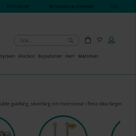
HITTA BUTIK
BETALNING & LEVERANS
FAQ
mycken
Klockor
Bijouterier
Herr
Matsilver
 både guldfärg, silverfärg och med stenar i flera olika färger.