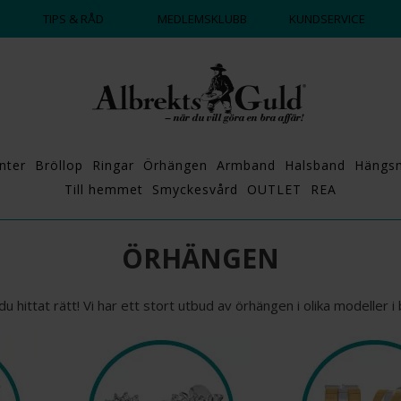
TIPS & RÅD
MEDLEMSKLUBB
KUNDSERVICE
nter
Bröllop
Ringar
Örhängen
Armband
Halsband
Hängs
Till hemmet
Smyckesvård
OUTLET
REA
ÖRHÄNGEN
du hittat rätt! Vi har ett stort utbud av örhängen i olika modeller i