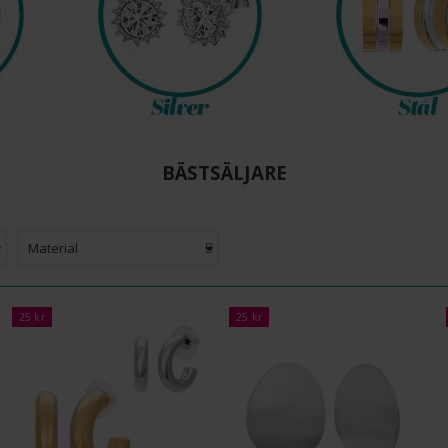
BÄSTSÄLJARE
Material
25 kr
25 kr