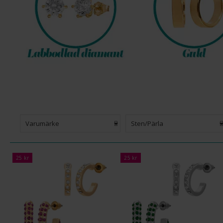
Varumärke
Sten/Pärla
25 kr
25 kr