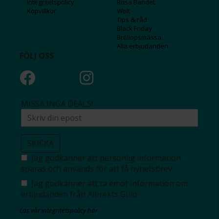
Integritetspolicy
Rosa Bandet
Köpvillkor
Wolt
Tips & råd
Black Friday
Bröllopsmässa
Alla erbjudanden
FÖLJ OSS
MISSA INGA DEALS!
SKICKA
Jag godkänner att personlig information
sparas och används för att få nyhetsbrev
Jag godkänner att ta emot information om
erbjudanden från Albrekts Guld
Läs vår integritetspolicy här