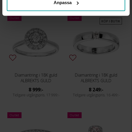
Anpassa
Outlet
Outlet
KÖP I BUTIK
Diamantring i 18K guld
Diamantring i 18K guld
ALBREKTS GULD
ALBREKTS GULD
8 999:-
8 249:-
17 999:-
16 499:-
Outlet
Outlet