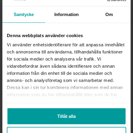
Diamantring i 18K guld
Diamanting i 18K guld
Samtycke
Information
Om
ALBREKTS GULD
ALBREKTS GULD
11 499:-
10 999:-
22 999:-
21 999:-
Denna webbplats använder cookies
Vi använder enhetsidentifierare för att anpassa innehållet
och annonserna till användarna, tillhandahålla funktioner
Outlet
Outlet
för sociala medier och analysera vår trafik. Vi
vidarebefordrar även sådana identifierare och annan
information från din enhet till de sociala medier och
annons- och analysföretag som vi samarbetar med.
Dessa kan i sin tur kombinera informationen med annan
information som du har tillhandahållit eller som de har
samlat in när du har använt deras tjänster.
Diamant ring i 18K guld
Diamanting i 18K guld
Tillåt alla
ALBREKTS GULD
ALBREKTS GULD
10 999:-
8 999:-
21 999:-
17 999:-