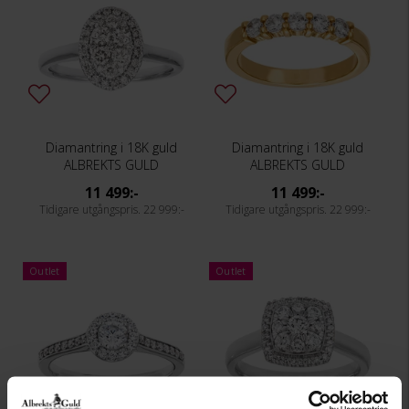
Diamantring i 18K guld
Diamantring i 18K guld
ALBREKTS GULD
ALBREKTS GULD
11 499:-
11 499:-
22 999:-
22 999:-
Outlet
Outlet