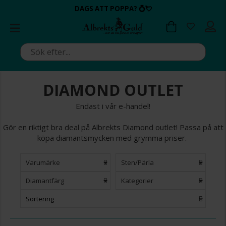
BETALA MED KLARNA ✔
💍💘
DAGS ATT POPPA?
ALLTID BRA PRISER ✔
ALLTID BRA PRISER ✔
DAGS ATT POPPA?
💍💘
DIAMOND OUTLET
Endast i vår e-handel!
Gör en riktigt bra deal på Albrekts Diamond outlet! Passa på att
köpa diamantsmycken med grymma priser.
Varumärke
Sten/Pärla
Diamantfärg
Kategorier
Sortering