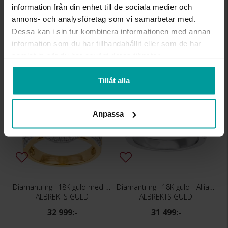
information från din enhet till de sociala medier och
Diamantring i 18K guld
Diamantring i 18K guld med flera diamanter
annons- och analysföretag som vi samarbetar med.
ALBREKTS GULD
ALBREKTS GULD
Dessa kan i sin tur kombinera informationen med annan
34 999:-
34 499:-
information som du har tillhandahållit eller som de har
samlat in när du har använt deras tjänster.
Tillåt alla
Anpassa
Diamantring i 18K guld med flera diamanter
Diamantring I 18K guld - Allians
ALBREKTS GULD
ALBREKTS GULD
32 999:-
31 499:-