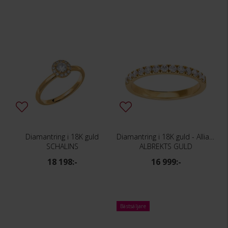
Diamantring i 18K guld
Diamantring i 18K guld - Allians
SCHALINS
ALBREKTS GULD
18 198:-
16 999:-
Bästsäljare