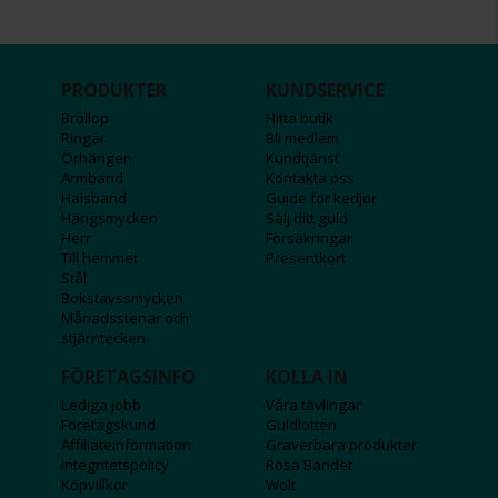
PRODUKTER
KUNDSERVICE
Bröllop
Hitta butik
Ringar
Bli medlem
Örhängen
Kundtjänst
Armband
Kontakta oss
Halsband
Guide för kedjor
Hängsmycken
Sälj ditt guld
Herr
Försäkringar
Till hemmet
Presentkort
Stål
Bokstavssmycken
Månadsstenar och
stjärntecken
FÖRETAGSINFO
KOLLA IN
Lediga jobb
Våra tävlingar
Företagskund
Guldlotten
Affiliateinformation
Graverbara produkter
Integritetspolicy
Rosa Bandet
Köpvillkor
Wolt