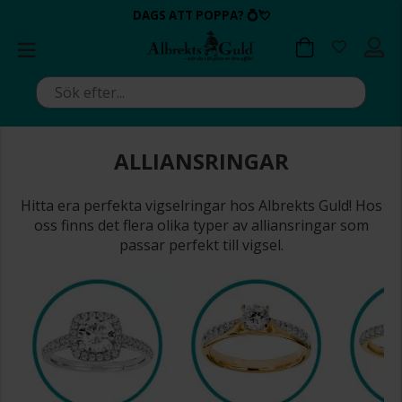
BETALA MED KLARNA ✔
💍💘
💍💘
ALLTID BRA PRISER ✔
ALLTID BRA PRISER ✔
DAGS ATT POPPA?
DAGS ATT POPPA?
ALLIANSRINGAR
Hitta era perfekta vigselringar hos Albrekts Guld! Hos
oss finns det flera olika typer av alliansringar som
passar perfekt till vigsel.