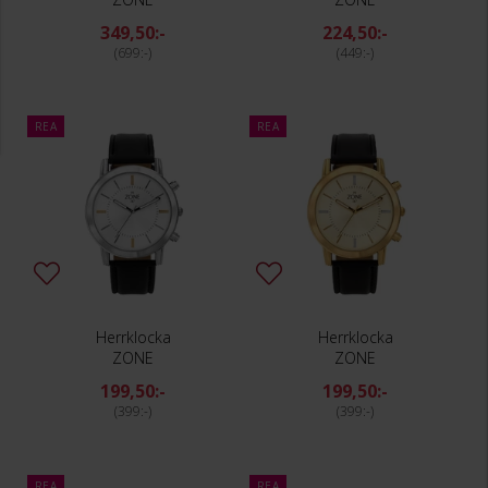
349,50:-
224,50:-
699:-
449:-
REA
REA
Herrklocka
Herrklocka
ZONE
ZONE
199,50:-
199,50:-
399:-
399:-
REA
REA