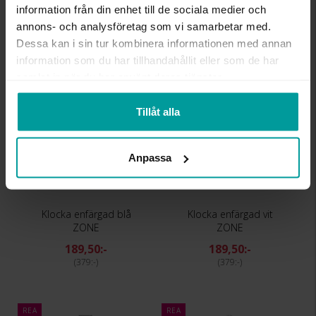
information från din enhet till de sociala medier och
189,50:-
189,50:-
annons- och analysföretag som vi samarbetar med.
379:-
379:-
Dessa kan i sin tur kombinera informationen med annan
information som du har tillhandahållit eller som de har
samlat in när du har använt deras tjänster.
REA
REA
Tillåt alla
Anpassa
Klocka enfärgad blå
Klocka enfärgad vit
ZONE
ZONE
189,50:-
189,50:-
379:-
379:-
REA
REA