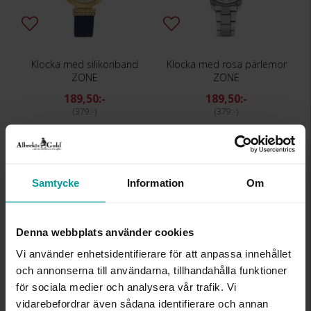
Klocka med silikonband
Klocka med rosa pärlemor
ZONE
ZONE
189,50:-
189,50:-
379:-
379:-
REA
REA
Samtycke
Information
Om
Denna webbplats använder cookies
Vi använder enhetsidentifierare för att anpassa innehållet
och annonserna till användarna, tillhandahålla funktioner
för sociala medier och analysera vår trafik. Vi
Klocka med grå pärlemor
Klocka med turkos pärlemor
vidarebefordrar även sådana identifierare och annan
ZONE
ZONE