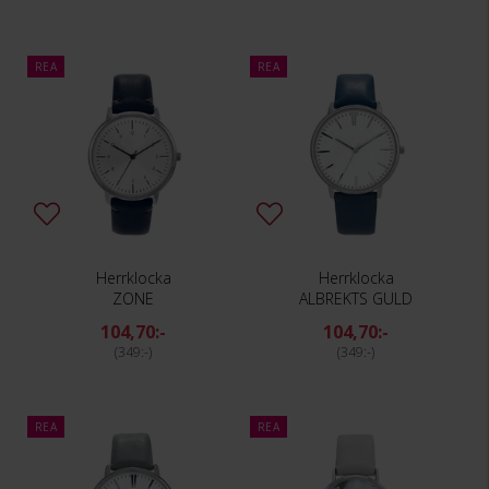
REA
REA
Herrklocka
Herrklocka
ZONE
ALBREKTS GULD
104,70:-
104,70:-
349:-
349:-
REA
REA