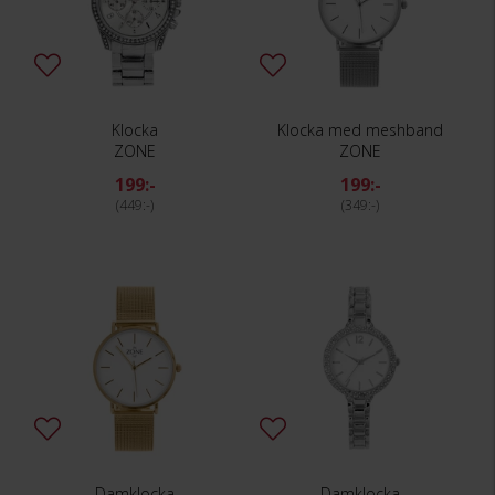
Klocka
Klocka med meshband
ZONE
ZONE
199:-
199:-
449:-
349:-
Damklocka
Damklocka