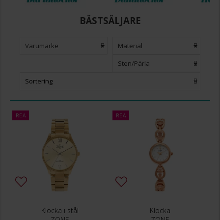
BÄSTSÄLJARE
Varumärke
Material
Sten/Pärla
Sortering
REA
REA
Klocka i stål
Klocka
ZONE
ZONE