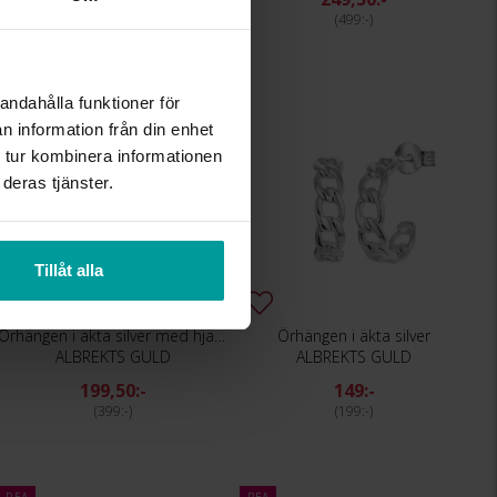
599:-
499:-
andahålla funktioner för
REA
n information från din enhet
 tur kombinera informationen
deras tjänster.
Tillåt alla
Örhängen i äkta silver med hjärta
Örhängen i äkta silver
ALBREKTS GULD
ALBREKTS GULD
199,50:-
149:-
399:-
199:-