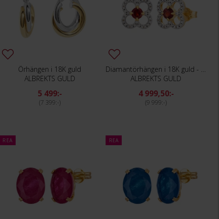
Örhängen i 18K guld
Diamantörhängen i 18K guld - Fyrklöver
ALBREKTS GULD
ALBREKTS GULD
5 499:-
4 999,50:-
7 399:-
9 999:-
REA
REA