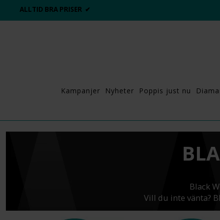
ER ✔
DAGS ATT POPPA?
💍
Kampanjer
Nyheter
Poppis just nu
Diama
BLA
Black W
Vill du inte vänta? 