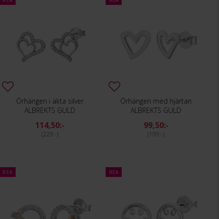
REA
REA
Örhängen i äkta silver
Örhängen med hjärtan
ALBREKTS GULD
ALBREKTS GULD
114,50:-
99,50:-
229:-
199:-
REA
REA