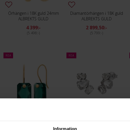
Örhängen i 18K guld 24mm
Diamantörhängen i 18K guld
ALBREKTS GULD
ALBREKTS GULD
4 399:-
2 899,50:-
5 498:-
5 799:-
REA
REA
Örhängen i 18K guld
Örhängen i silver med kristaller.
ALBREKTS GULD
ALBREKTS GULD
Information
949,50:-
299,50:-