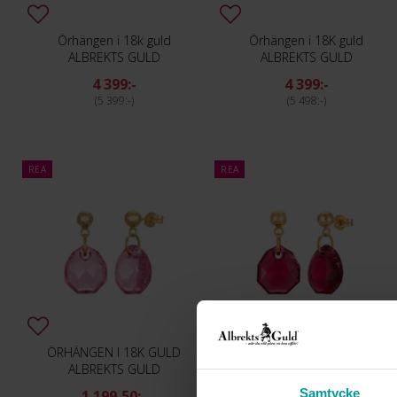
Örhängen i 18k guld
Örhängen i 18K guld
ALBREKTS GULD
ALBREKTS GULD
4 399:-
4 399:-
5 399:-
5 498:-
REA
REA
ÖRHÄNGEN I 18K GULD
Örhängen i 18K guld
ALBREKTS GULD
ALBREKTS GULD
Samtycke
1 199,50:-
1 149,50:-