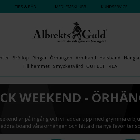

TIPS & RÅD
MEDLEMSKLUBB
KUNDSERVICE
nter
Bröllop
Ringar
Örhängen
Armband
Halsband
Hängs
Till hemmet
Smyckesvård
OUTLET
REA
CK WEEKEND - ÖRHÄ
eekend är på ingång och vi laddar upp med grymma erbj
Bläddra böand våra örhängen och hitta dina nya favoriter so