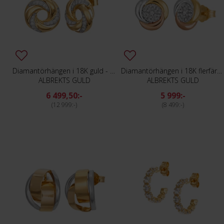
Diamantörhängen i 18K guld - Virvel
Diamantörhängen i 18K flerfärgat guld
ALBREKTS GULD
ALBREKTS GULD
6 499,50:-
5 999:-
12 999:-
8 499:-