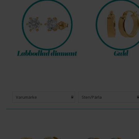
Varumärke
Sten/Pärla