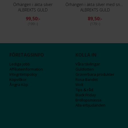
Örhängen i äkta silver
Örhängen i äkta silver med snäcka
ALBREKTS GULD
ALBREKTS GULD
99,50:-
89,50:-
199:-
179:-
FÖRETAGSINFO
KOLLA IN
Lediga jobb
Våra tävlingar
Affiliateinformation
Guldlotten
Integritetspolicy
Graverbara produ
kter
Köpvillkor
Rosa Bandet
Ångra Köp
Wolt
Tips & råd
Black Friday
Bröllopsmässa
Alla erbjudanden