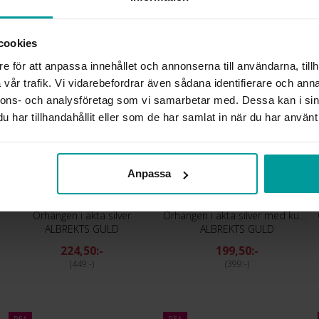
1 899:-
599:-
cookies
e för att anpassa innehållet och annonserna till användarna, tillh
REA
REA
vår trafik. Vi vidarebefordrar även sådana identifierare och anna
nnons- och analysföretag som vi samarbetar med. Dessa kan i sin
har tillhandahållit eller som de har samlat in när du har använt 
Anpassa
Örhängen i äkta silver
Örhängen i äkta silver med kubisk zirkonia
ALBREKTS GULD
ALBREKTS GULD
224,50:-
199,50:-
449:-
399:-