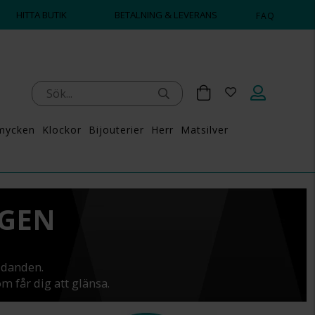
HITTA BUTIK
BETALNING & LEVERANS
FAQ
mycken
Klockor
Bijouterier
Herr
Matsilver
NGEN
udanden.
m får dig att glänsa.