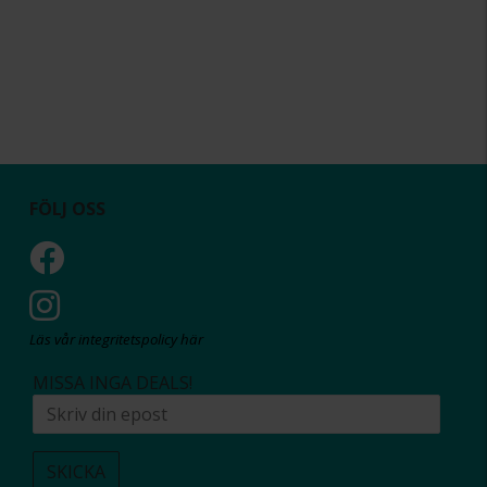
FÖLJ OSS
Läs vår integritetspolicy här
MISSA INGA DEALS!
SKICKA