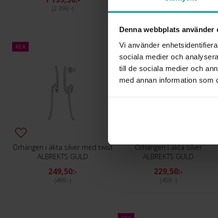
2 399:-
2 299:-
Denna webbplats använder 
Vi använder enhetsidentifierar
REA
REA
sociala medier och analysera 
till de sociala medier och a
med annan information som du 
Örhängen i äkta silver med twist
Örhängen i äkta silver
ALBREKTS GULD
ALBREKTS GULD
249,50:-
229,50:-
499:-
459:-