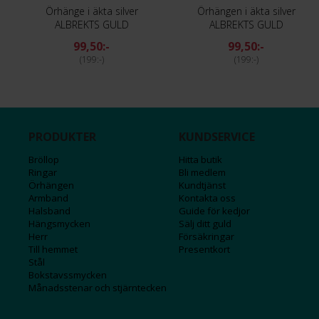
Örhänge i äkta silver
Örhängen i äkta silver
ALBREKTS GULD
ALBREKTS GULD
99,50:-
99,50:-
199:-
199:-
PRODUKTER
KUNDSERVICE
Bröllop
Hitta butik
Ringar
Bli medlem
Örhängen
Kundtjänst
Armband
Kontakta oss
Halsband
Guide för kedjor
Hängsmycken
Sälj ditt guld
Herr
Försäkringar
Till hemmet
Presentkort
Stål
Bokstavssmycken
Månadsstenar och stjärntecken