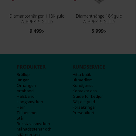
Diamantörhängen i 18K guld
Diamanthänge 18K guld
ALBREKTS GULD
ALBREKTS GULD
9 499:-
5 999:-
PRODUKTER
KUNDSERVICE
Bröllop
Hitta butik
Ringar
Bli medlem
Örhängen
Kundtjänst
Armband
Kontakta oss
Halsband
Guide för kedjor
Hängsmycken
Sälj ditt guld
Herr
Försäkringar
Till hemmet
Presentkort
Stål
Bokstavssmycken
Månadsstenar och
stjärntecken