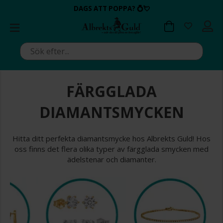
BETALA MED KLARNA ✔
💍💘
DAGS ATT POPPA?
ALLTID BRA PRISER ✔
ALLTID BRA PRISER ✔
DAGS ATT POPPA?
💍💘
FÄRGGLADA
DIAMANTSMYCKEN
Hitta ditt perfekta diamantsmycke hos Albrekts Guld! Hos
oss finns det flera olika typer av färgglada smycken med
ädelstenar och diamanter.