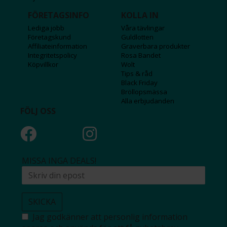
FÖRETAGSINFO
KOLLA IN
Lediga jobb
Våra tävlingar
Företagskund
Guldlotten
Affiliateinformation
Graverbara produkter
Integritetspolicy
Rosa Bandet
Köpvillkor
Wolt
Tips & råd
Black Friday
Bröllopsmässa
Alla erbjudanden
FÖLJ OSS
MISSA INGA DEALS!
SKICKA
Jag godkänner att personlig information