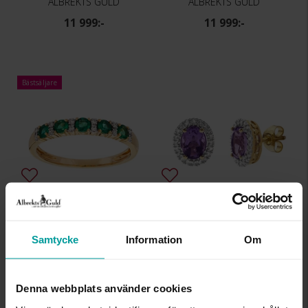
ALBREKTS GULD
ALBREKTS GULD
11 999:-
11 999:-
Bästsäljare
Diamantring i 18K guld
Diamantörhängen i 18K guld
ALBREKTS GULD
ALBREKTS GULD
Samtycke
Information
Om
11 999:-
11 999:-
Denna webbplats använder cookies