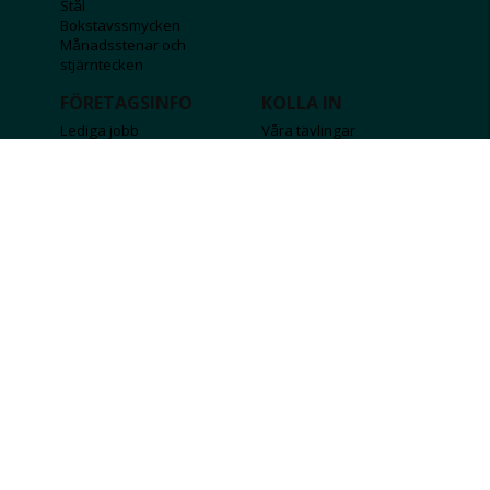
Stål
Bokstavssmycken
Månadsstenar och
stjärntecken
FÖRETAGSINFO
KOLLA IN
Lediga jobb
Våra tävlingar
Företagskund
Guldlotten
Affiliateinformation
Graverbara produkter
Integritetspolicy
Rosa Bandet
Köpvillkor
Wolt
Tips & råd
Black Friday
Bröllopsmässa
Alla erbjudanden
FÖLJ OSS
MISSA INGA DEALS!