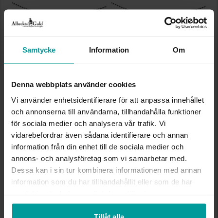
Samtycke
Information
Om
Kedja i äkta silver 80 cm
Kedja i äkta silver 60 cm
ALBREKTS GULD
ALBREKTS GULD
Denna webbplats använder cookies
598:-
449:-
Vi använder enhetsidentifierare för att anpassa innehållet
och annonserna till användarna, tillhandahålla funktioner
för sociala medier och analysera vår trafik. Vi
vidarebefordrar även sådana identifierare och annan
information från din enhet till de sociala medier och
annons- och analysföretag som vi samarbetar med.
Dessa kan i sin tur kombinera informationen med annan
information som du har tillhandahållit eller som de har
samlat in när du har använt deras tjänster.
Tillåt alla