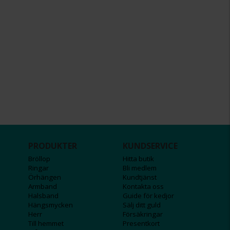
PRODUKTER
KUNDSERVICE
Bröllop
Hitta butik
Ringar
Bli medlem
Örhängen
Kundtjänst
Armband
Kontakta oss
Halsband
Guide för kedjor
Hängsmycken
Sälj ditt guld
Herr
Försäkringar
Till hemmet
Presentkort