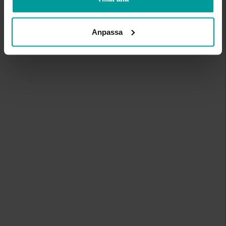
Kedja i äkta silver 70 cm
ALBREKTS GULD
498:-
Anpassa