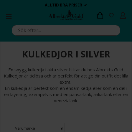
BETALA MED KLARNA ✔
💍💘
💍💘
ALLTID BRA PRISER ✔
ALLTID BRA PRISER ✔
DAGS ATT POPPA?
DAGS ATT POPPA?
KULKEDJOR I SILVER
En snygg kulkedja i äkta silver hittar du hos Albrekts Guld.
Kulkedjor är tidlösa och är perfekt för att ge din outfit det lilla
extra.
En kulkedja är perfekt som en ensam kedja eller som en del i
en layering, exempelvis med en pansarlänk, ankarlänk eller en
venezialänk.
Varumärke