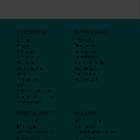
PRODUKTER
KUNDSERVICE
Bröllop
Hitta butik
Ringar
Bli medlem
Örhängen
Kundtjänst
Armband
Kontakta oss
Halsband
Guide för kedjor
Hängsmycken
Sälj ditt guld
Herr
Försäkringar
Till hemmet
Presentkort
Stål
Bokstavssmycken
Månadsstenar och
stjärntecken
FÖRETAGSINFO
KOLLA IN
Lediga jobb
Våra tävlingar
Företagskund
Guldlotten
Affiliateinformation
Graverbara produkter
Integritetspolicy
Rosa Bandet