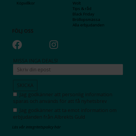
Köpvillkor
Wolt
Tips & råd
Black Friday
Bröllopsmässa
Alla erbjudanden
FÖLJ OSS
MISSA INGA DEALS!
SKICKA
Jag godkänner att personlig information
sparas och används för att få nyhetsbrev
Jag godkänner att ta emot information om
erbjudanden från Albrekts Guld
Läs vår integritetspolicy här