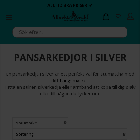
BETALA MED KLARNA ✔
💍💘
DAGS ATT POPPA?
ALLTID BRA PRISER ✔
ALLTID BRA PRISER ✔
DAGS ATT POPPA?
💍💘
PANSARKEDJOR I SILVER
En pansarkedja i silver är ett perfekt val för att matcha med
ditt
hängsmycke
.
Hitta en stilren silverkedja eller armband att köpa till dig själv
eller till någon du tycker om.
Varumärke
Sortering