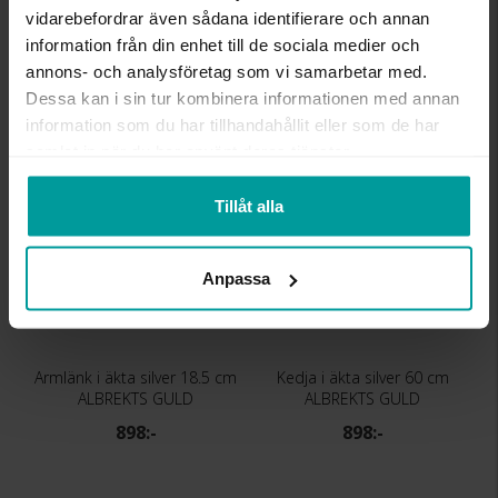
Kedja i äkta silver 45 cm
Kedja i äkta silver 70 cm
vidarebefordrar även sådana identifierare och annan
ALBREKTS GULD
ALBREKTS GULD
information från din enhet till de sociala medier och
998:-
998:-
annons- och analysföretag som vi samarbetar med.
Dessa kan i sin tur kombinera informationen med annan
information som du har tillhandahållit eller som de har
samlat in när du har använt deras tjänster.
Tillåt alla
Anpassa
Armlänk i äkta silver 18.5 cm
Kedja i äkta silver 60 cm
ALBREKTS GULD
ALBREKTS GULD
898:-
898:-