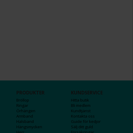
PRODUKTER
KUNDSERVICE
Bröllop
Hitta butik
Ringar
Bli medlem
Örhängen
Kundtjänst
Armband
Kontakta oss
Halsband
Guide för kedjor
Hängsmycken
Sälj ditt guld
Herr
Försäkringar