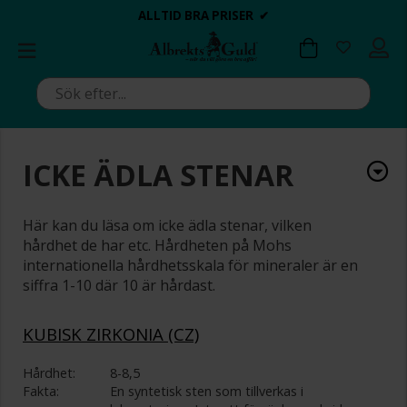
BETALA MED KLARNA ✔
💍💘
💍💘
ALLTID BRA PRISER ✔
ALLTID BRA PRISER ✔
DAGS ATT POPPA?
DAGS ATT POPPA?
ICKE ÄDLA STENAR
Här kan du läsa om icke ädla stenar, vilken
hårdhet de har etc. Hårdheten på Mohs
internationella hårdhetsskala för mineraler är en
siffra 1-10 där 10 är hårdast.
KUBISK ZIRKONIA (CZ)
Hårdhet:
8-8,5
Fakta:
En syntetisk sten som tillverkas i