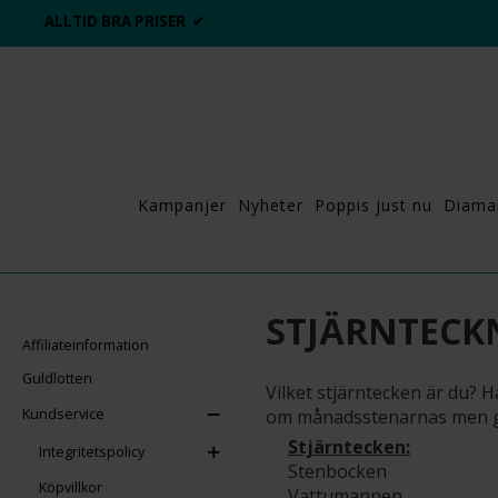
ALLTID BRA PRISER ✔
Kampanjer
Nyheter
Poppis just nu
Diama
STJÄRNTECK
Affiliateinformation
Guldlotten
Vilket stjärntecken är du? 
Kundservice
om månadsstenarnas men gå
Stjärntecken:
Integritetspolicy
Stenbocken
Köpvillkor
Vattumannen