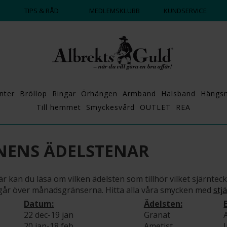
DAGS ATT POPPA?
💍💘
TIPS & RÅD
MEDLEMSKLUBB
KUNDSERVICE
nter
Bröllop
Ringar
Örhängen
Armband
Halsband
Hängs
Till hemmet
Smyckesvård
OUTLET
REA
NENS ÄDELSTENAR
Här kan du läsa om vilken ädelsten som tillhör vilket sjärnt
r över månadsgränserna. Hitta alla våra smycken med
stj
Datum:
Ädelsten:
22 dec-19 jan
Granat
20 jan-18 feb
Ametist