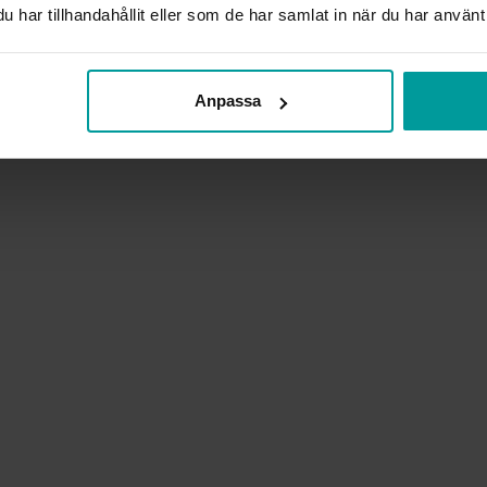
har tillhandahållit eller som de har samlat in när du har använt 
från stjärnteckens ädelstenar?
 för månad medan stjärnteckens ädelstenar överlappar må
Anpassa