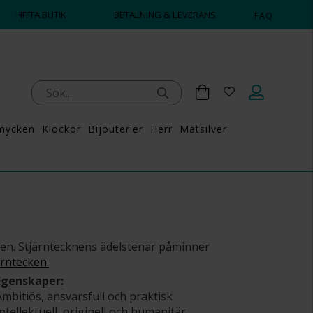
HITTA BUTIK
BETALNING & LEVERANS
FAQ
mycken
Klockor
Bijouterier
Herr
Matsilver
ecken. Stjärntecknens ädelstenar påminner
ärntecken.
Egenskaper:
Ambitiös, ansvarsfull och praktisk
Intellektuell, originell och humanitär