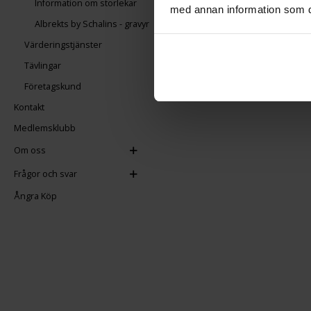
Information om storlekar
med annan information som du 
Albrekts by Schalins - gravyr
Hur skiljer sig månadsstenar 
Månadsstenar följer månad
Värderingstjänster
Tävlingar
Företagskund
Kontakt
Medlemsklubb
Om oss
Frågor och svar
Ångra Köp