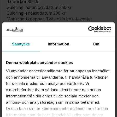
ID-brickor 300 kr
Guldring: namn och datum 250 kr
Guldring: endast datum 200 kr
Manschettknappar. Två enkla bokstäver (ej
monogram) 259 kr/st
Armband med ID-bricka 200 kr/per sida
Ring i silver utvändig gravyr 200 kr
Gravyrsymbol som levereras mot beställning 50
Samtycke
Information
Om
kr
Gravyr nyköp 98 kr
Denna webbplats använder cookies
PRODUKTVISNING
Vi använder enhetsidentifierare för att anpassa innehållet
Vi kan inte garantera att färgen på våra
produkter stämmer exakt med den verkliga
och annonserna till användarna, tillhandahålla funktioner
färgen då färgåtergivningen kan variera
för sociala medier och analysera vår trafik. Vi
beroende på datorns skärminställning.
vidarebefordrar även sådana identifierare och annan
information från din enhet till de sociala medier och
LAGERSALDO
annons- och analysföretag som vi samarbetar med.
Lagersaldot uppdateras flera gånger per dag. Vi
Dessa kan i sin tur kombinera informationen med annan
reserverar oss för att lagersaldot kan avvika
information som du har tillhandahållit eller som de har