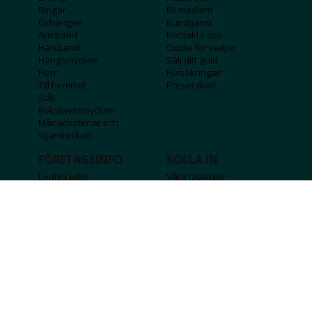
Ringar
Bli medlem
Örhängen
Kundtjänst
Armband
Kontakta oss
Halsband
Guide för kedjor
Hängsmycken
Sälj ditt guld
Herr
Försäkringar
Till hemmet
Presentkort
Stål
Bokstavssmycken
Månadsstenar och
stjärntecken
FÖRETAGSINFO
KOLLA IN
Lediga jobb
Våra tävlingar
Företagskund
Guldlotten
Affiliateinformation
Graverbara produkter
Integritetspolicy
Rosa Bandet
Köpvillkor
Wolt
Tips & råd
Black Friday
Bröllopsmässa
Alla erbjudanden
FÖLJ OSS