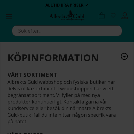
BETALA MED KLARNA ✔
💍💘
💍💘
ALLTID BRA PRISER ✔
ALLTID BRA PRISER ✔
DAGS ATT POPPA?
DAGS ATT POPPA?
KÖPINFORMATION
VÅRT SORTIMENT
Albrekts Guld webbshop och fysiska butiker har
delvis olika sortiment. I webbshoppen har vi ett
begränsat sortiment. Vi fyller på med nya
produkter kontinuerligt. Kontakta gärna vår
kundservice eller besök din närmaste Albrekts
Guld-butik ifall du inte hittar någon specifik vara
på nätet.