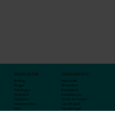
PRODUKTER
KUNDSERVICE
Bröllop
Hitta butik
Ringar
Bli medlem
Örhängen
Kundtjänst
Armband
Kontakta oss
Halsband
Guide för kedjor
Hängsmycken
Sälj ditt guld
Herr
Försäkringar
Till hemmet
Presentkort