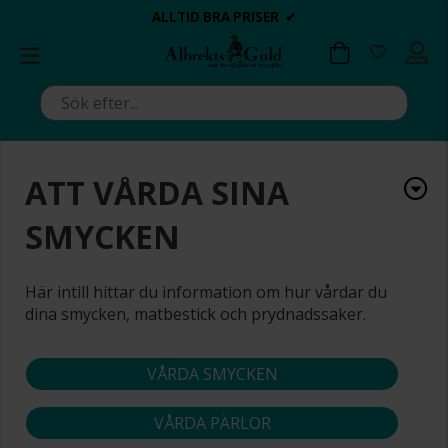
BETALA MED KLARNA ✔
💍💘
💍💘
ALLTID BRA PRISER ✔
ALLTID BRA PRISER ✔
DAGS ATT POPPA?
DAGS ATT POPPA?
ATT VÅRDA SINA
SMYCKEN
Här intill hittar du information om hur vårdar du
dina smycken, matbestick och prydnadssaker.
VÅRDA SMYCKEN
VÅRDA PÄRLOR