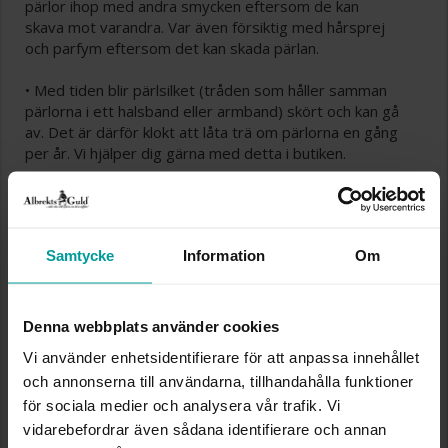
pärlor ihop med andra smycken eftersom de kan
skava mot varandra. Var även försiktig med hårsprej
och parfym eftersom det kan skada pärlan.
• Med tiden blir pärlsilket (tråden som håller samman
pärlorna i ett halsband eller armband) skört och kan gå
av. Det är därför klokt att låta trä om pärlorna en gång
per år. Vi hjälper dig gärna med detta i butiken.
Samtycke
Information
Om
Denna webbplats använder cookies
Vi använder enhetsidentifierare för att anpassa innehållet
och annonserna till användarna, tillhandahålla funktioner
för sociala medier och analysera vår trafik. Vi
vidarebefordrar även sådana identifierare och annan