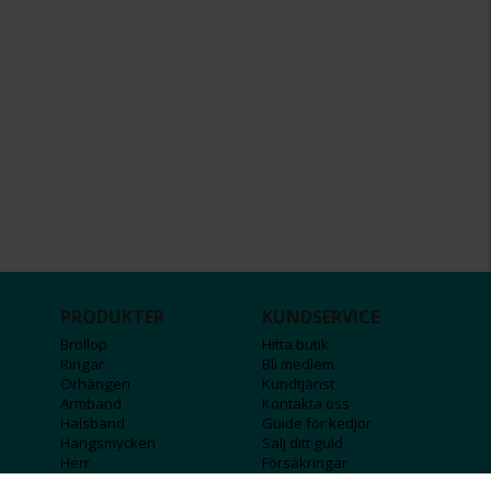
PRODUKTER
KUNDSERVICE
Bröllop
Hitta butik
Ringar
Bli medlem
Örhängen
Kundtjänst
Armband
Kontakta oss
Halsband
Guide för kedjor
Hängsmycken
Sälj ditt guld
Herr
Försäkringar
Till hemmet
Presentkort