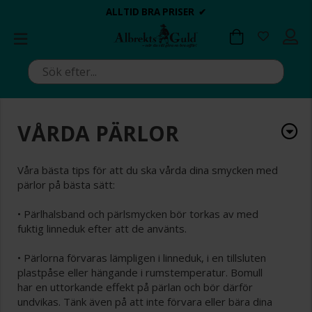
BETALA MED KLARNA ✔
💍💘
💍💘
ALLTID BRA PRISER ✔
ALLTID BRA PRISER ✔
DAGS ATT POPPA?
DAGS ATT POPPA?
VÅRDA PÄRLOR
Våra bästa tips för att du ska vårda dina smycken med
pärlor på bästa sätt:
• Pärlhalsband och pärlsmycken bör torkas av med
fuktig linneduk efter att de använts.
• Pärlorna förvaras lämpligen i linneduk, i en tillsluten
plastpåse eller hängande i rumstemperatur. Bomull
har en uttorkande effekt på pärlan och bör därför
undvikas. Tänk även på att inte förvara eller bära dina