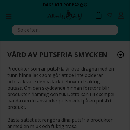
BETALA MED KLARNA ✔
💍💘
DAGS ATT POPPA?
ALLTID BRA PRISER ✔
ALLTID BRA PRISER ✔
DAGS ATT POPPA?
💍💘
VÅRD AV PUTSFRIA SMYCKEN
Produkter som är putsfria är överdragna med en
tunn hinna lack som gör att de inte oxiderar
och tack vare denna lack behöver de aldrig
putsas. Om den skyddande hinnan förstörs blir
produkten flammig och ful. Detta kan till exempel
hända om du använder putsmedel på en putsfri
produkt.
Bästa sättet att rengöra dina putsfria produkter
är med en mjuk och fuktig trasa.