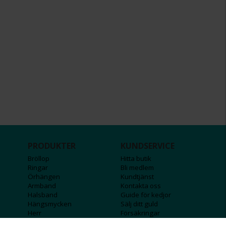
PRODUKTER
KUNDSERVICE
Bröllop
Hitta butik
Ringar
Bli medlem
Örhängen
Kundtjänst
Armband
Kontakta oss
Halsband
Guide för kedjor
Hängsmycken
Sälj ditt guld
Herr
Försäkringar
Till hemmet
Presentkort