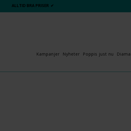
ALLTID BRA PRISER ✔
Kampanjer
Nyheter
Poppis just nu
Diama