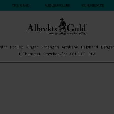
DAGS ATT POPPA?
💍💘
TIPS & RÅD
MEDLEMSKLUBB
KUNDSERVICE
nter
Bröllop
Ringar
Örhängen
Armband
Halsband
Hängs
Till hemmet
Smyckesvård
OUTLET
REA