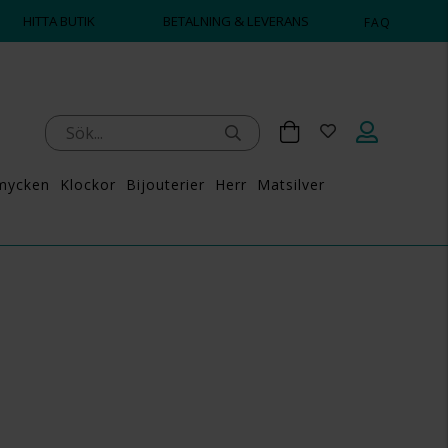
HITTA BUTIK
BETALNING & LEVERANS
FAQ
mycken
Klockor
Bijouterier
Herr
Matsilver