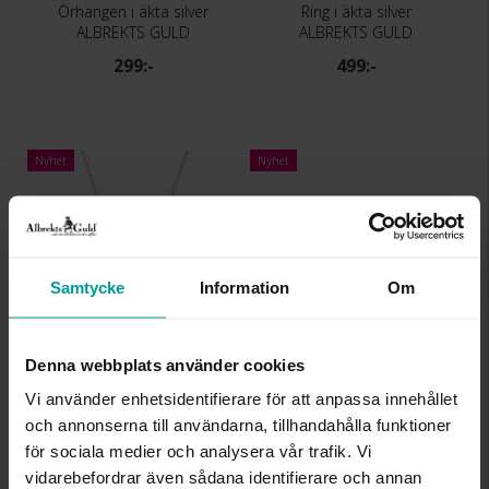
Örhängen i äkta silver
Ring i äkta silver
ALBREKTS GULD
ALBREKTS GULD
299:-
499:-
Nyhet
Nyhet
Samtycke
Information
Om
Denna webbplats använder cookies
Halsband i äkta silver med syntetisk pärla
Örhängen i äkta silver med syntetisk pärla
ALBREKTS GULD
ALBREKTS GULD
Vi använder enhetsidentifierare för att anpassa innehållet
199:-
99:-
och annonserna till användarna, tillhandahålla funktioner
för sociala medier och analysera vår trafik. Vi
vidarebefordrar även sådana identifierare och annan