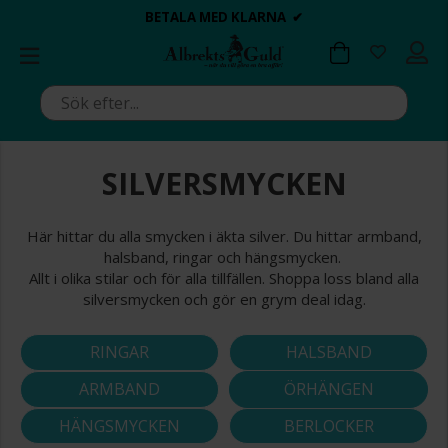
BETALA MED KLARNA ✔
💍💘
💍💘
ALLTID BRA PRISER ✔
ALLTID BRA PRISER ✔
DAGS ATT POPPA?
DAGS ATT POPPA?
SILVERSMYCKEN
Här hittar du alla smycken i äkta silver. Du hittar armband,
halsband, ringar och hängsmycken.
Allt i olika stilar och för alla tillfällen. Shoppa loss bland alla
silversmycken och gör en grym deal idag.
RINGAR
HALSBAND
ARMBAND
ÖRHÄNGEN
HÄNGSMYCKEN
BERLOCKER