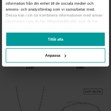
information från din enhet till de sociala medier och
annons- och analysföretag som vi samarbetar med.
Dessa kan i sin tur kombinera informationen med annan
information som du har tillhandahållit eller som de har
samlat in när du har använt deras tjänster.
Tillåt alla
Örhängen i äkta silver
Halsband i äkta silver
Anpassa
ALBREKTS GULD
ALBREKTS GULD
229:-
649:-
KÖP I BUTIK